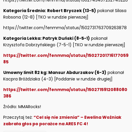
https://twitter.com/fenmma/status/1502743457252745220
Kategoria Średnia:
Robert Bryczek (13-5)
pokonał Silasa
Robsona (12-8) [TKO w rundzie pierwszej]
https://twitter.com/fenmma/status/1502731763709263878
Kategoria Lekka: Patryk Duński (8-5-1)
pokonał
Krzysztofa Dobrzyńskiego (7-5-1) [TKO w rundzie pierwszej]
https://twitter.com/fenmma/status/15027201716177059
85
Umowny limit 82 kg: Mansur Abdurzakov (6-3)
pokonał
Kacpra Bróździaka (4-3) [Poddanie w rundzie drugiej]
https://twitter.com/fenmma/status/1502715912088080
386
Źródło: MMARocks!
Przeczytaj też:
“Cel się nie zmienia” – Ewelina Woźniak
zabrała głos po porażce na ARES FC 4!