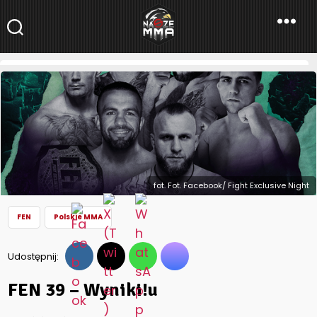
NaszeMMA
NaszeMMA.pl
»
Aktualności
»
Polskie MMA
»
FEN
»
FEN 39 – Wyniki!u
fot. Fot. Facebook/ Fight Exclusive Night
FEN
Polskie MMA
Udostępnij:
FEN 39 – Wyniki!u