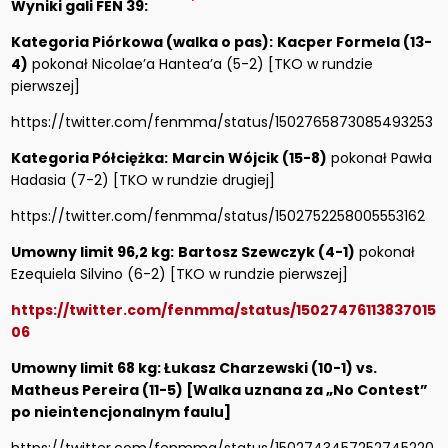
Wyniki gali FEN 39:
Kategoria Piórkowa (walka o pas):
Kacper Formela (13-
4)
pokonał Nicolae’a Hantea’a (5-2) [TKO w rundzie
pierwszej]
https://twitter.com/fenmma/status/1502765873085493253
Kategoria Półciężka:
Marcin Wójcik (15-8)
pokonał Pawła
Hadasia (7-2) [TKO w rundzie drugiej]
https://twitter.com/fenmma/status/1502752258005553162
Umowny limit 96,2 kg:
Bartosz Szewczyk (4-1)
pokonał
Ezequiela Silvino (6-2) [TKO w rundzie pierwszej]
https://twitter.com/fenmma/status/15027476113837015
06
Umowny limit 68 kg: Łukasz Charzewski (10-1) vs.
Matheus Pereira (11-5) [Walka uznana za „No Contest”
po nieintencjonalnym faulu]