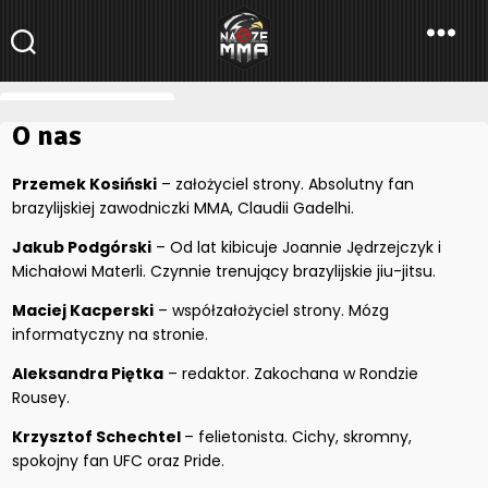
NaszeMMA
NaszeMMA.pl
»
O nas
O nas
Przemek Kosiński
– założyciel strony. Absolutny fan
brazylijskiej zawodniczki MMA, Claudii Gadelhi.
Jakub Podgórski
– Od lat kibicuje Joannie Jędrzejczyk i
Michałowi Materli. Czynnie trenujący brazylijskie jiu-jitsu.
Maciej Kacperski
– współzałożyciel strony. Mózg
informatyczny na stronie.
Aleksandra Piętka
– redaktor. Zakochana w Rondzie
Rousey.
Krzysztof Schechtel
– felietonista. Cichy, skromny,
spokojny fan UFC oraz Pride.