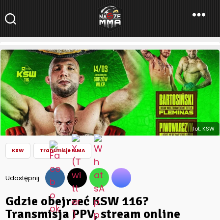
NaszeMMA
NaszeMMA.pl
»
Aktualności
»
Gdzie obejrzeć KSW 116? Transmisja
PPV, stream online
fot. KSW
KSW
Transmisje MMA
Udostępnij:
Gdzie obejrzeć KSW 116?
Transmisja PPV, stream online