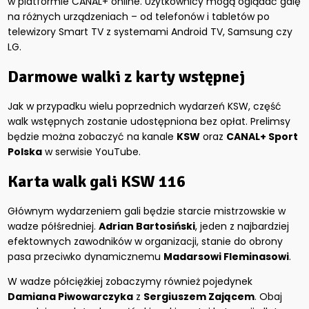
w platformie CANAL+ online. Użytkownicy mogą oglądać galę
na różnych urządzeniach – od telefonów i tabletów po
telewizory Smart TV z systemami Android TV, Samsung czy
LG.
Darmowe walki z karty wstępnej
Jak w przypadku wielu poprzednich wydarzeń KSW, część
walk wstępnych zostanie udostępniona bez opłat. Prelimsy
będzie można zobaczyć na kanale
KSW
oraz
CANAL+ Sport
Polska
w serwisie YouTube.
Karta walk gali KSW 116
Głównym wydarzeniem gali będzie starcie mistrzowskie w
wadze półśredniej.
Adrian Bartosiński
, jeden z najbardziej
efektownych zawodników w organizacji, stanie do obrony
pasa przeciwko dynamicznemu
Madarsowi Fleminasowi
.
W wadze półciężkiej zobaczymy również pojedynek
Damiana Piwowarczyka
z
Sergiuszem Zającem
. Obaj