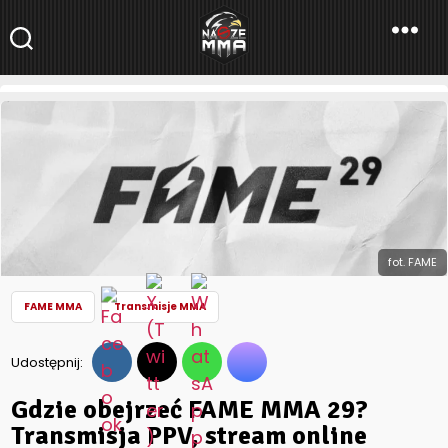
NaszeMMA
NaszeMMA.pl
»
Aktualności
»
Freak fighty
»
FAME MMA
»
Gdzie
obejrzeć FAME MMA 29? Transmisja PPV, stream online
fot. FAME
FAME MMA
Transmisje MMA
Udostępnij:
Gdzie obejrzeć FAME MMA 29?
Transmisja PPV, stream online