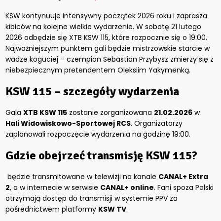
KSW kontynuuje intensywny początek 2026 roku i zaprasza
kibiców na kolejne wielkie wydarzenie. W sobotę 21 lutego
2026 odbędzie się XTB KSW 115, które rozpocznie się o 19:00.
Najważniejszym punktem gali będzie mistrzowskie starcie w
wadze koguciej – czempion Sebastian Przybysz zmierzy się z
niebezpiecznym pretendentem Oleksiim Yakymenką.
KSW 115 – szczegóły wydarzenia
Gala
XTB KSW 115
zostanie zorganizowana
21.02.2026
w
Hali Widowiskowo-Sportowej RCS
. Organizatorzy
zaplanowali rozpoczęcie wydarzenia na godzinę 19:00.
Gdzie obejrzeć transmisję KSW 115?
będzie transmitowane w telewizji na kanale
CANAL+ Extra
2
, a w internecie w serwisie
CANAL+ online
. Fani spoza Polski
otrzymają dostęp do transmisji w systemie PPV za
pośrednictwem platformy
KSW TV
.