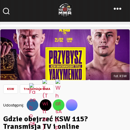
NaszeMMA
NaszeMMA.pl
»
Aktualności
»
Polskie MMA
»
KSW
»
Gdzie obejrzeć
KSW 115? Transmisja TV i online
fot. KSW
KSW
Transmisje MMA
Udostępnij:
Gdzie obejrzeć KSW 115?
Transmisja TV i online