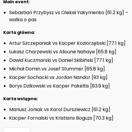
Main event:
Sebastian Przybysz vs Oleksii Yakymenko [61.2 kg] –
walka o pas
Karta główna:
Artur Szczepaniak vs Kacper Koziorzębski [77.1 kg]
Łukasz Charzewski vs Alioune Nahaye [65.8 kg]
Dawid Kuczmarski vs Daniel Skibiński [77.1 kg]
Michał Domin vs Josef Stummer [65.8 kg]
Kacper Sochacki vs Jordan Nandor [93 kg]
Borys Dzikowski vs Kacper Pakėltis [83.9 kg]
Karta wstępna:
Mariusz Joniak vs Karol Durszlewicz [61.2 kg]
Kacper Fornalski vs Kristians Boguzs [70.3 kg]