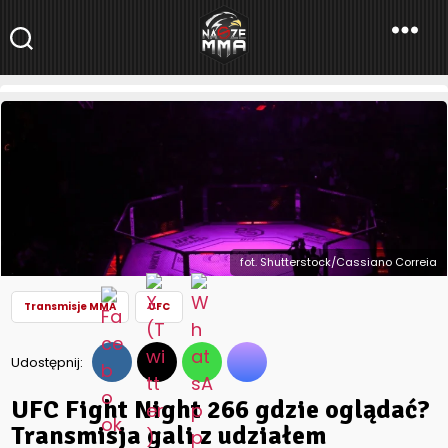
NaszeMMA
NaszeMMA.pl
»
Aktualności
»
Świat
»
UFC
»
UFC Fight Night 266
gdzie oglądać? Transmisja gali z udziałem Oleksiejczuka,
Wikłacza i Syguły
fot. Shutterstock/Cassiano Correia
Transmisje MMA
UFC
Udostępnij:
UFC Fight Night 266 gdzie oglądać?
Transmisja gali z udziałem