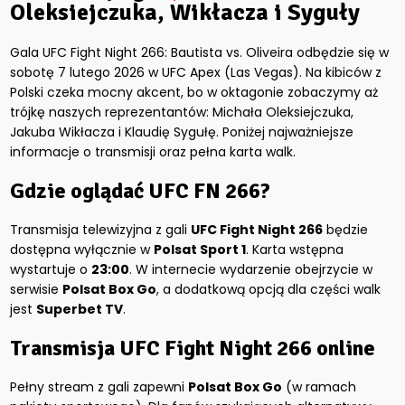
Oleksiejczuka, Wikłacza i Syguły
Gala UFC Fight Night 266: Bautista vs. Oliveira odbędzie się w
sobotę 7 lutego 2026 w UFC Apex (Las Vegas). Na kibiców z
Polski czeka mocny akcent, bo w oktagonie zobaczymy aż
trójkę naszych reprezentantów: Michała Oleksiejczuka,
Jakuba Wikłacza i Klaudię Sygułę. Poniżej najważniejsze
informacje o transmisji oraz pełna karta walk.
Gdzie oglądać UFC FN 266?
Transmisja telewizyjna z gali
UFC Fight Night 266
będzie
dostępna wyłącznie w
Polsat Sport 1
. Karta wstępna
wystartuje o
23:00
. W internecie wydarzenie obejrzycie w
serwisie
Polsat Box Go
, a dodatkową opcją dla części walk
jest
Superbet TV
.
Transmisja UFC Fight Night 266 online
Pełny stream z gali zapewni
Polsat Box Go
(w ramach