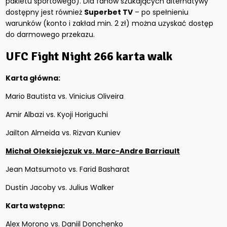
pakietu sportowego). Dla fanów szukających alternatywy
dostępny jest również
Superbet TV
– po spełnieniu
warunków (konto i zakład min. 2 zł) można uzyskać dostęp
do darmowego przekazu.
UFC Fight Night 266 karta walk
Karta główna:
Mario Bautista vs. Vinicius Oliveira
Amir Albazi vs. Kyoji Horiguchi
Jailton Almeida vs. Rizvan Kuniev
Michał Oleksiejczuk vs. Marc-Andre Barriault
Jean Matsumoto vs. Farid Basharat
Dustin Jacoby vs. Julius Walker
Karta wstępna:
Alex Morono vs. Daniil Donchenko