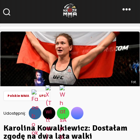
NaszeMMA
NaszeMMA.pl
»
Aktualności
»
Świat
»
UFC
»
Karolina Kowalkiewicz:
Dostałam zgodę na dwa lata walki
fot.
Polskie MMA
UFC
Udostępnij:
Karolina Kowalkiewicz: Dostałam
zgodę na dwa lata walki