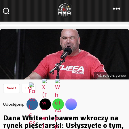
NaszeMMA
NaszeMMA.pl
»
Aktualności
»
Świat
»
UFC
»
Dana White niebawem
wkroczy na rynek pięściarski: Usłyszycie o tym, co zrobię w
tym sporcie
fot. zdjęcie: yahoo
Świat
UFC
Udostępnij:
Dana White niebawem wkroczy na
rynek pięściarski: Usłyszycie o tym,