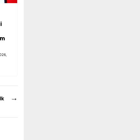
i
em
026,
→
lk