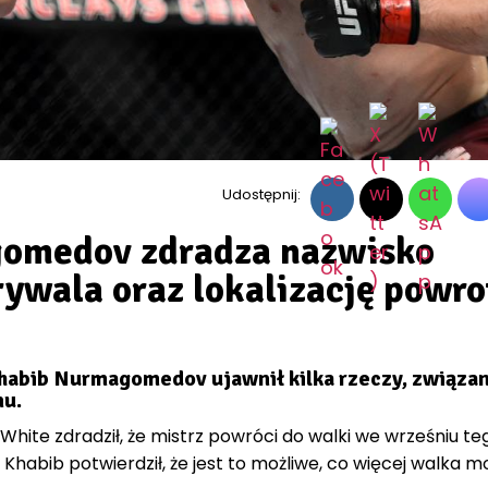
Udostępnij:
omedov zdradza nazwisko
rywala oraz lokalizację powro
Khabib Nurmagomedov ujawnił kilka rzeczy, związan
u.
hite zdradził, że mistrz powróci do walki we wrześniu te
Khabib potwierdził, że jest to możliwe, co więcej walka m