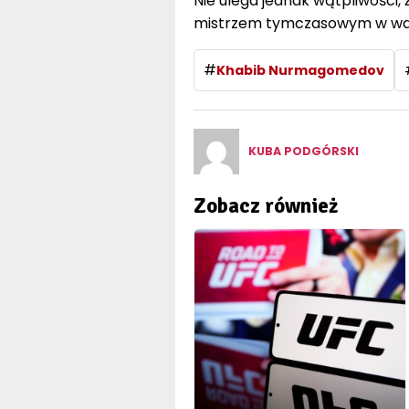
Nie ulega jednak wątpliwości, 
mistrzem tymczasowym w wadze
#
Khabib Nurmagomedov
KUBA PODGÓRSKI
Zobacz również