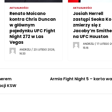
AKTUALNOŚCI
AKTUALNOŚCI
Renato Moicano
Josiah Herrell
kontra Chris Duncan
zastąpi Seoka Ko 
w głównym
zmierzy się z
pojedynku UFC Fight
Jacoby’m Smith
Night 272 w Las
na UFC Houston
Vegas
ANDRZEJ / 17 LUTEGO 2
15:16
ANDRZEJ / 23 LUTEGO 2026,
16:33
nerem
Armia Fight Night 5 – karta wa
cji KSW