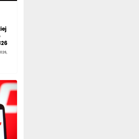
iej
o
326
026,