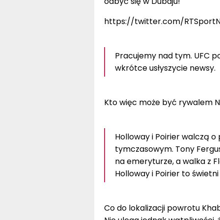
odbyć się w Dubaju!
https://twitter.com/RTSport
Pracujemy nad tym. UFC pow
wkrótce usłyszycie newsy.
Kto więc może być rywalem
Holloway i Poirier walczą o
tymczasowym. Tony Ferguso
na emeryturze, a walka z F
Holloway i Poirier to świet
Co do lokalizacji powrotu Khabi