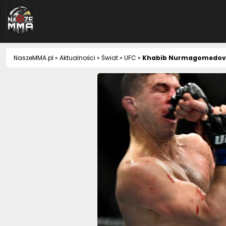
NaszeMMA
NaszeMMA.pl
»
Aktualności
»
Świat
»
UFC
»
Khabib Nurmagomedov zd