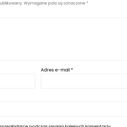
publikowany.
Wymagane pola są oznaczone
*
Adres e-mail
*
przeglądarce podczas pisania kolejnych komentarzy.