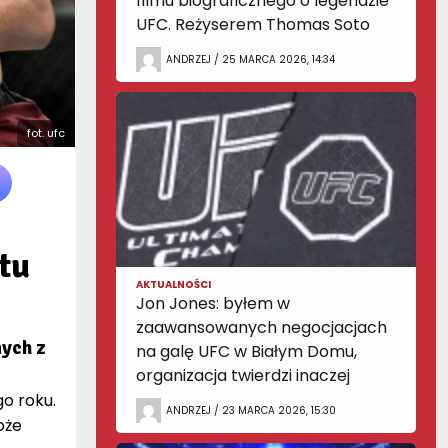
filmu biograficznego o legendzie
UFC. Reżyserem Thomas Soto
ANDRZEJ / 25 MARCA 2026, 14:34
fot. ufc
tu
AKTUALNOŚCI
Jon Jones: byłem w
zaawansowanych negocjacjach
ych z
na galę UFC w Białym Domu,
organizacja twierdzi inaczej
go roku.
ANDRZEJ / 23 MARCA 2026, 15:30
oże