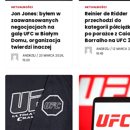
AKTUALNOŚCI
AKTUALNOŚCI
Jon Jones: byłem w
Reinier de Ridder
zaawansowanych
przechodzi do
negocjacjach na
kategorii półciężk
galę UFC w Białym
po porażce z Cai
Domu, organizacja
Borralho na UFC 
twierdzi inaczej
ANDRZEJ / 12 MARCA 2
16:43
ANDRZEJ / 23 MARCA 2026,
15:30