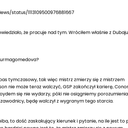
News/status/1113109500976881667
iedziało, że pracuje nad tym. Wróciłem właśnie z Dubaju 
 Nurmagomedova?
 pas tymczasowy, tak więc mistrz zmierzy się z mistrzem
n nie może teraz walczyć, GSP zakończył karierę, Conor
loydem się nie wydarzy, póki nie osiągniemy porozumienia
ni zawodnicy, będę walczył z wygranym tego starcia.
ba, to dość zaskakujący kierunek i pytanie, na ile jest to 