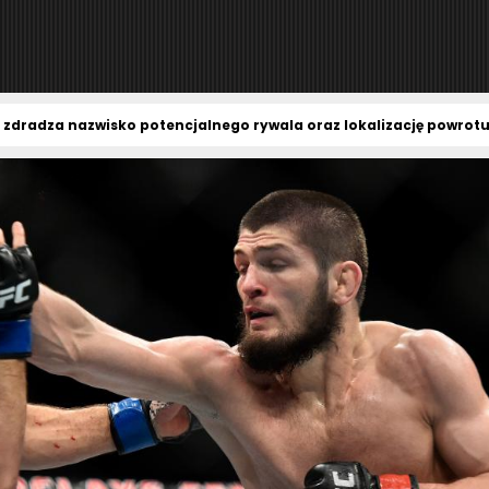
radza nazwisko potencjalnego rywala oraz lokalizację powrot