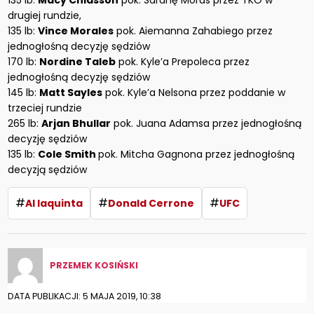
135 lb:
Macy Chiasson
pok. Sarahę Moras przez TKO w
drugiej rundzie,
135 lb:
Vince Morales
pok. Aiemanna Zahabiego przez
jednogłośną decyzję sędziów
170 lb:
Nordine Taleb
pok. Kyle’a Prepoleca przez
jednogłośną decyzję sędziów
145 lb:
Matt Sayles
pok. Kyle’a Nelsona przez poddanie w
trzeciej rundzie
265 lb:
Arjan Bhullar
pok. Juana Adamsa przez jednogłośną
decyzję sędziów
135 lb:
Cole Smith
pok. Mitcha Gagnona przez jednogłośną
decyzją sędziów
#
#
#
Al Iaquinta
Donald Cerrone
UFC
PRZEMEK KOSIŃSKI
DATA PUBLIKACJI: 5 MAJA 2019, 10:38