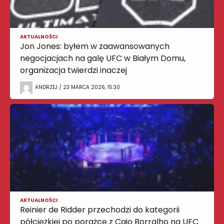
AKTUALNOŚCI
Jon Jones: byłem w zaawansowanych
negocjacjach na galę UFC w Białym Domu,
organizacja twierdzi inaczej
ANDRZEJ / 23 MARCA 2026, 15:30
AKTUALNOŚCI
Reinier de Ridder przechodzi do kategorii
półciężkiej po porażce z Caio Borralho na UFC