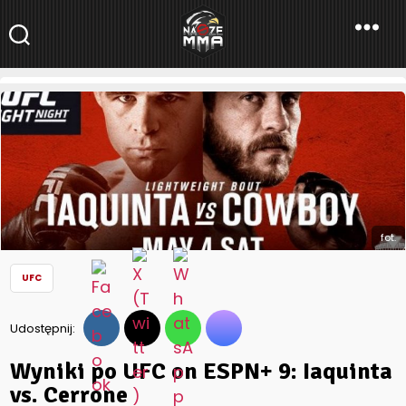
NaszeMMA
NaszeMMA.pl
»
Aktualności
»
Świat
»
UFC
»
Wyniki po UFC on ESPN+
9: Iaquinta vs. Cerrone
fot.
UFC
Udostępnij:
Wyniki po UFC on ESPN+ 9: Iaquinta
vs. Cerrone