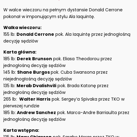
W walce wieczoru na pełnym dystansie Donald Cerrone
pokonał w imponującym stylu Ala Iaquintę.
Walka wieczoru:
155 lb:
Donald Cerrone
pok. Ala Iaquintę przez jednogłośną
decyzję sędziów
Karta główna:
185 lb:
Derek Brunson
pok. Eliasa Theodorou przez
jednogłośną decyzję sędziów
145 lb:
Shane Burgos
pok. Cuba Swansona przez
niejednogłośną decyzję sędziów
135 lb:
Merab Dvalishvili
pok. Brada Katonę przez
jednogłośną decyzję sędziów
265 lb:
Walter Harris
pok. Sergey’a Spivaka przez TKO w
pierwszej rundzie
185 lb:
Andrew Sanchez
pok. Marca-Andre Barriaulta przez
jednogłośną decyzję sędziów
Karta wstępna: