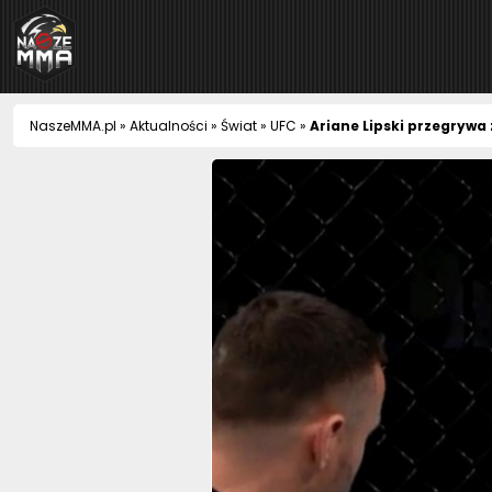
NaszeMMA
NaszeMMA.pl
»
Aktualności
»
Świat
»
UFC
»
Ariane Lipski przegrywa