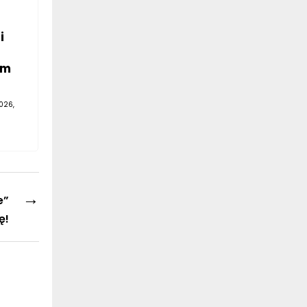
i
em
026,
→
e”
ę!