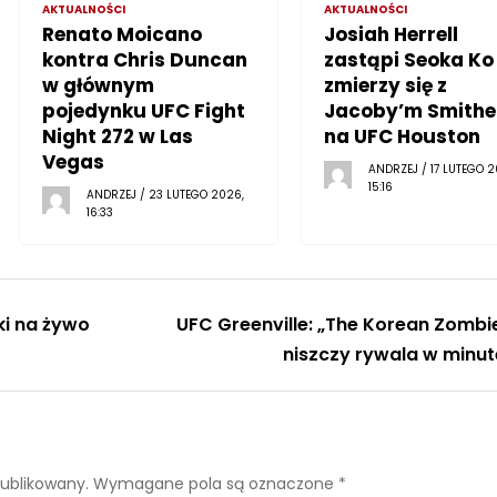
AKTUALNOŚCI
AKTUALNOŚCI
Renato Moicano
Josiah Herrell
kontra Chris Duncan
zastąpi Seoka Ko 
w głównym
zmierzy się z
pojedynku UFC Fight
Jacoby’m Smith
Night 272 w Las
na UFC Houston
Vegas
ANDRZEJ / 17 LUTEGO 2
15:16
ANDRZEJ / 23 LUTEGO 2026,
16:33
ki na żywo
UFC Greenville: „The Korean Zombi
niszczy rywala w minut
publikowany.
Wymagane pola są oznaczone
*