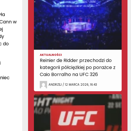
yła
McCann w
ej
dy
c do
AKTUALNOŚCI
Reinier de Ridder przechodzi do
i
kategorii półciężkiej po porażce z
Caio Borralho na UFC 326
oniec
ANDRZEJ / 12 MARCA 2026, 16:43