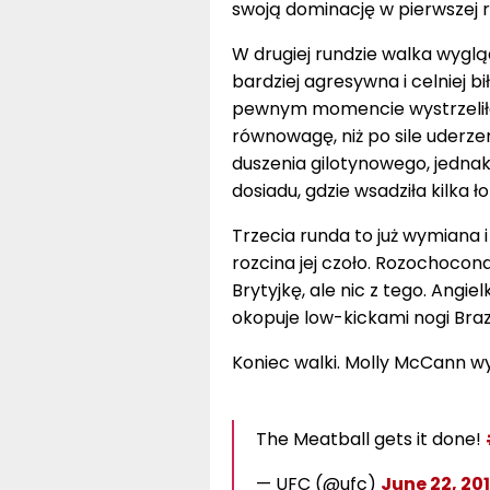
swoją dominację w pierwszej r
W drugiej rundzie walka wygląd
bardziej agresywna i celniej b
pewnym momencie wystrzeliła 
równowagę, niż po sile uderze
duszenia gilotynowego, jednak
dosiadu, gdzie wsadziła kilka ł
Trzecia runda to już wymiana i
rozcina jej czoło. Rozochocon
Brytyjkę, ale nic z tego. Angi
okopuje low-kickami nogi Brazyl
Koniec walki. Molly McCann wy
The Meatball gets it done!
— UFC (@ufc)
June 22, 20