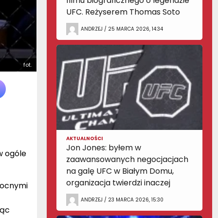
filmu biograficznego o legendzie
UFC. Reżyserem Thomas Soto
ANDRZEJ / 25 MARCA 2026, 14:34
fot.
AKTUALNOŚCI
Jon Jones: byłem w
w ogóle
zaawansowanych negocjacjach
na galę UFC w Białym Domu,
organizacja twierdzi inaczej
mocnymi
ANDRZEJ / 23 MARCA 2026, 15:30
jąc