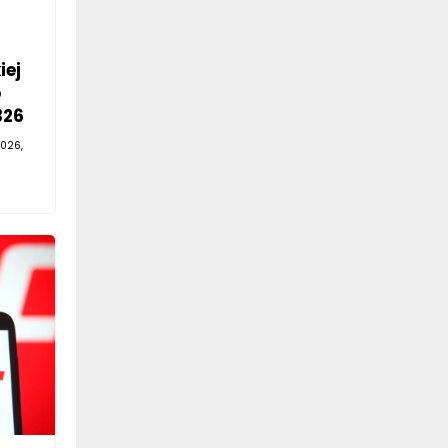
iej
o
326
026,