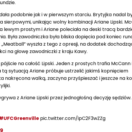
undzie.
ała podobnie jak i w pierwszym starciu. Brytyjka nadal b
iła sierpowymi, unikając wolny kombinacji Ariane Lipski. 
lewym prostym i Ariane poleciała na deski tracą bardzi
nia. Była zawodniczka była bliska dopięcia pod koniec run
 „Meatball” wyszła z tego z opresji, na dodatek dochodzą
okci na głowę zawodniczki z kraju Kawy.
 pójście na całość Lipski. Jeden z prostych trafia McCann 
a tą sytuacją Ariane próbuje ustrzelić jakimś kopnięciem
elka nakręcona walką, zaczyna przyśpieszać i jeszcze na k
ijki.
grywa z Ariane Lipski przez jednogłośną decyzję sędziów.
#UFCGreenville
pic.twitter.com/ipC2F3wZZg
19