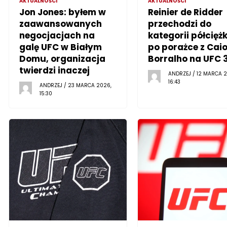
AKTUALNOŚCI
AKTUALNOŚCI
Jon Jones: byłem w
Reinier de Ridder
zaawansowanych
przechodzi do
negocjacjach na
kategorii półciężk
galę UFC w Białym
po porażce z Cai
Domu, organizacja
Borralho na UFC 
twierdzi inaczej
ANDRZEJ / 12 MARCA 2
16:43
ANDRZEJ / 23 MARCA 2026,
15:30