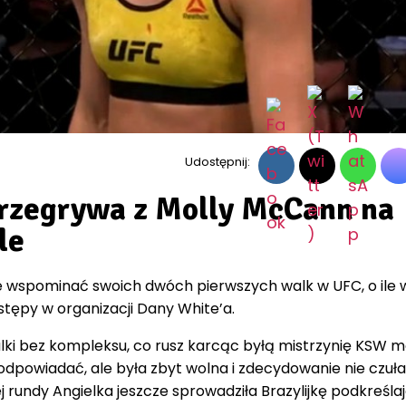
Udostępnij:
przegrywa z Molly McCann na
le
ze wspominać swoich dwóch pierwszych walk w UFC, o ile 
ępy w organizacji Dany White’a.
ki bez kompleksu, co rusz karcąc byłą mistrzynię KSW 
odpowiadać, ale była zbyt wolna i zdecydowanie nie czuła
j rundy Angielka jeszcze sprowadziła Brazylijkę podkreśla