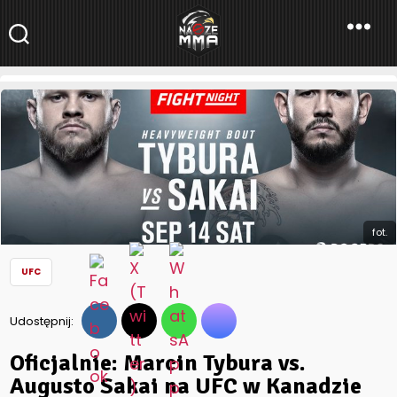
NaszeMMA
NaszeMMA.pl
»
Aktualności
»
Świat
»
UFC
»
Oficjalnie: Marcin
Tybura vs. Augusto Sakai na UFC w Kanadzie
fot.
UFC
Udostępnij:
Oficjalnie: Marcin Tybura vs.
Augusto Sakai na UFC w Kanadzie