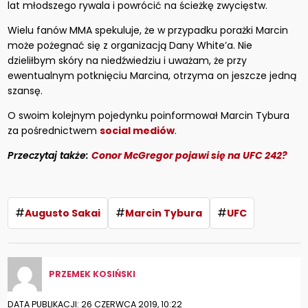
lat młodszego rywala i powrócić na ścieżkę zwycięstw.
Wielu fanów MMA spekuluje, że w przypadku porażki Marcin
może pożegnać się z organizacją Dany White’a. Nie
dzieliłbym skóry na niedźwiedziu i uważam, że przy
ewentualnym potknięciu Marcina, otrzyma on jeszcze jedną
szansę.
O swoim kolejnym pojedynku poinformował Marcin Tybura
za pośrednictwem
social mediów
.
Przeczytaj także:
Conor McGregor pojawi się na UFC 242?
#
#
#
Augusto Sakai
Marcin Tybura
UFC
PRZEMEK KOSIŃSKI
DATA PUBLIKACJI: 26 CZERWCA 2019, 10:22