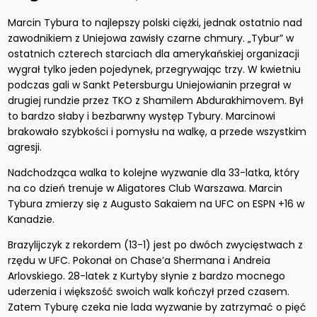
Marcin Tybura to najlepszy polski ciężki, jednak ostatnio nad
zawodnikiem z Uniejowa zawisły czarne chmury. „Tybur” w
ostatnich czterech starciach dla amerykańskiej organizacji
wygrał tylko jeden pojedynek, przegrywając trzy. W kwietniu
podczas gali w Sankt Petersburgu Uniejowianin przegrał w
drugiej rundzie przez TKO z Shamilem Abdurakhimovem. Był
to bardzo słaby i bezbarwny występ Tybury. Marcinowi
brakowało szybkości i pomysłu na walkę, a przede wszystkim
agresji.
Nadchodząca walka to kolejne wyzwanie dla 33-latka, który
na co dzień trenuje w Aligatores Club Warszawa. Marcin
Tybura zmierzy się z Augusto Sakaiem na UFC on ESPN +16 w
Kanadzie.
Brazylijczyk z rekordem (13-1) jest po dwóch zwycięstwach z
rzędu w UFC. Pokonał on Chase’a Shermana i Andreia
Arlovskiego. 28-latek z Kurtyby słynie z bardzo mocnego
uderzenia i większość swoich walk kończył przed czasem.
Zatem Tyburę czeka nie lada wyzwanie by zatrzymać o pięć