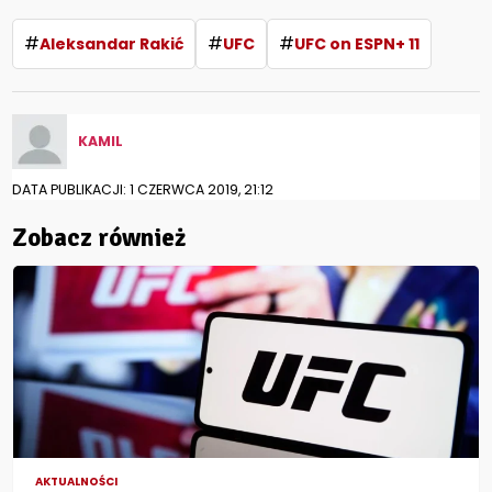
#
#
#
Aleksandar Rakić
UFC
UFC on ESPN+ 11
KAMIL
DATA PUBLIKACJI: 1 CZERWCA 2019, 21:12
Zobacz również
AKTUALNOŚCI