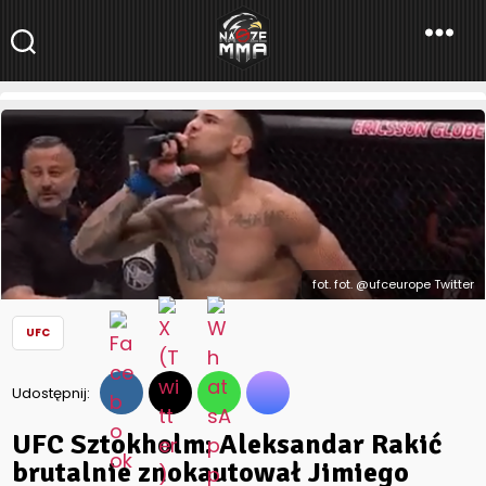
NaszeMMA
NaszeMMA.pl
»
Aktualności
»
Świat
»
UFC
»
UFC Sztokholm:
Aleksandar Rakić brutalnie znokautował Jimiego Manuwę!
(Wideo)
fot. fot. @ufceurope Twitter
UFC
Udostępnij:
UFC Sztokholm: Aleksandar Rakić
brutalnie znokautował Jimiego