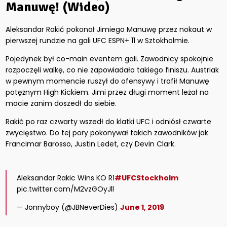
Manuwę! (Wideo)
Aleksandar Rakić pokonał Jimiego Manuwę przez nokaut w
pierwszej rundzie na gali UFC ESPN+ 11 w Sztokholmie.
Pojedynek był co-main eventem gali. Zawodnicy spokojnie
rozpoczęli walkę, co nie zapowiadało takiego finiszu. Austriak
w pewnym momencie ruszył do ofensywy i trafił Manuwę
potężnym High Kickiem. Jimi przez długi moment leżał na
macie zanim doszedł do siebie.
Rakić po raz czwarty wszedł do klatki UFC i odniósł czwarte
zwycięstwo. Do tej pory pokonywał takich zawodników jak
Francimar Barosso, Justin Ledet, czy Devin Clark.
Aleksandar Rakic Wins KO R1
#UFCStockholm
pic.twitter.com/M2vzGOyJll
— Jonnyboy (@JBNeverDies)
June 1, 2019