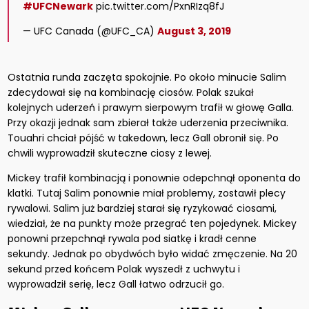
#UFCNewark
pic.twitter.com/PxnRIzq8fJ
— UFC Canada (@UFC_CA)
August 3, 2019
Ostatnia runda zaczęta spokojnie. Po około minucie Salim
zdecydował się na kombinację ciosów. Polak szukał
kolejnych uderzeń i prawym sierpowym trafił w głowę Galla.
Przy okazji jednak sam zbierał także uderzenia przeciwnika.
Touahri chciał pójść w takedown, lecz Gall obronił się. Po
chwili wyprowadził skuteczne ciosy z lewej.
Mickey trafił kombinacją i ponownie odepchnął oponenta do
klatki. Tutaj Salim ponownie miał problemy, zostawił plecy
rywalowi. Salim już bardziej starał się ryzykować ciosami,
wiedział, że na punkty może przegrać ten pojedynek. Mickey
ponowni przepchnął rywala pod siatkę i kradł cenne
sekundy. Jednak po obydwóch było widać zmęczenie. Na 20
sekund przed końcem Polak wyszedł z uchwytu i
wyprowadził serię, lecz Gall łatwo odrzucił go.