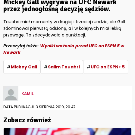
Mickey Gall wygrywa na UFC Newark
przez jednogłośną decyzję sędziów.
Touahri miał momenty w drugiej i trzeciej rundzie, ale Gall
zdominował pierwszą odsłonę, a i w kolejnych miał lekką
przewagę. To zdecydowało o punktacji.
Przeczytaj także:
Wyniki ważenia przed UFC on ESPN 5 w
Newark
#
#
#
Mickey Gall
Salim Touahri
UFC on ESPN+ 5
KAMIL
DATA PUBLIKACJI: 3 SIERPNIA 2019, 20:47
Zobacz również