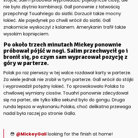
stójce, Salim próbował wyprowadzić pojedyncze ciosy, ale
nie było zbytnio kombinacji. Gall ponownie z łatwością
przepchnął Touahriego do siatki. Dorzucił także mocny
łokieć. Ale pojedynek po chwili wrócił do siatki. Gall
znakomicie wyskoczył z kolanem. Amerykanin trafił także
wysokim kopnięciem.
Po około trzech minutach Mickey ponownie
próbował pójść w nogi. Salim przechwycił go i
bronił się, po czym sam wypracował pozycję z
góry w parterze.
Polak po raz pierwszy w tej walce rozdawał karty w parterze.
Za wiele jednak nie zrobił w tym parterze. Gall wrócił do stójki
i wyprowadził potężny łokieć. To sprowokowało Polaka to
chwilowej wymiany ciosów. Touahri ponownie zdecydował
się na parter, ale tylko kilka sekund było do gongu. Druga
runda lepsza w wykonaniu Polaka, choć delikatna przewaga
nadal była raczej po stronie Galla.
😳
@MickeyGall
looking for the finish at home!