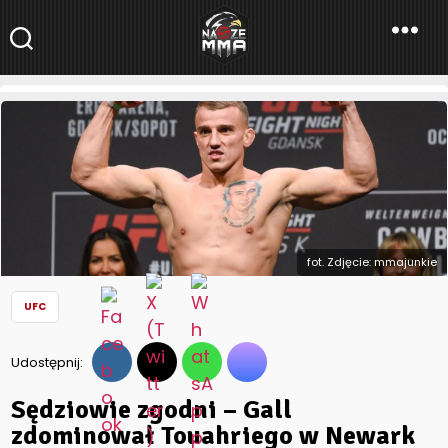
NaszeMMA
NaszeMMA.pl
»
Aktualności
»
Świat
»
UFC
»
Sędziowie zgodni – Gall
zdominował Touahriego w Newark
fot. Zdjęcie: mmajunkie
UFC
Udostępnij:
Sędziowie zgodni – Gall
zdominował Touahriego w Newark