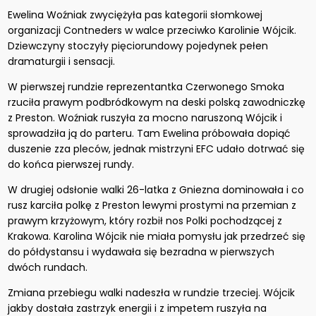
Ewelina Woźniak zwyciężyła pas kategorii słomkowej
organizacji Contneders w walce przeciwko Karolinie Wójcik.
Dziewczyny stoczyły pięciorundowy pojedynek pełen
dramaturgii i sensacji.
W pierwszej rundzie reprezentantka Czerwonego Smoka
rzuciła prawym podbródkowym na deski polską zawodniczkę
z Preston. Woźniak ruszyła za mocno naruszoną Wójcik i
sprowadziła ją do parteru. Tam Ewelina próbowała dopiąć
duszenie zza pleców, jednak mistrzyni EFC udało dotrwać się
do końca pierwszej rundy.
W drugiej odsłonie walki 26-latka z Gniezna dominowała i co
rusz karciła polkę z Preston lewymi prostymi na przemian z
prawym krzyżowym, który rozbił nos Polki pochodzącej z
Krakowa. Karolina Wójcik nie miała pomysłu jak przedrzeć się
do półdystansu i wydawała się bezradna w pierwszych
dwóch rundach.
Zmiana przebiegu walki nadeszła w rundzie trzeciej. Wójcik
jakby dostała zastrzyk energii i z impetem ruszyła na