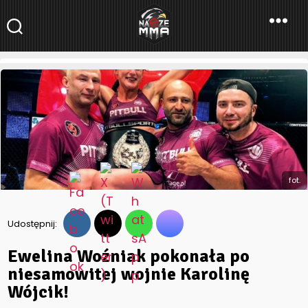
NaszeMMA
NaszeMMA.pl
»
Aktualności
»
Ewelina Woźniak pokonała po
niesamowitej wojnie Karolinę Wójcik!
fot.
Udostępnij:
Ewelina Woźniak pokonała po
niesamowitej wojnie Karolinę
Wójcik!