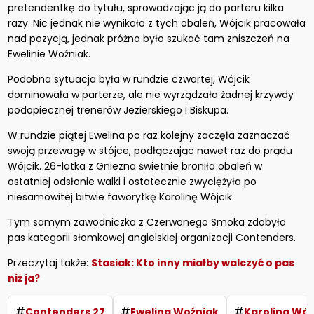
pretendentkę do tytułu, sprowadzając ją do parteru kilka
razy. Nic jednak nie wynikało z tych obaleń, Wójcik pracowała
nad pozycją, jednak próżno było szukać tam zniszczeń na
Ewelinie Woźniak.
Podobna sytuacja była w rundzie czwartej, Wójcik
dominowała w parterze, ale nie wyrządzała żadnej krzywdy
podopiecznej trenerów Jezierskiego i Biskupa.
W rundzie piątej Ewelina po raz kolejny zaczęła zaznaczać
swoją przewagę w stójce, podłączając nawet raz do prądu
Wójcik. 26-latka z Gniezna świetnie broniła obaleń w
ostatniej odsłonie walki i ostatecznie zwyciężyła po
niesamowitej bitwie faworytkę Karolinę Wójcik.
Tym samym zawodniczka z Czerwonego Smoka zdobyła
pas kategorii słomkowej angielskiej organizacji Contenders.
Przeczytaj także:
Stasiak: Kto inny miałby walczyć o pas
niż ja?
#
#
#
Contenders 27
Ewelina Woźniak
Karolina Wój