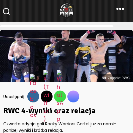
NaszeMMA
NaszeMMA.pl
»
Aktualności
»
RWC 4-wyniki oraz relacja
fot. Zdjęcie: RWC
Udostępnij:
RWC 4-wyniki oraz relacja
Czwarta edycja gali Rocky Warriors Cartel już za nami-
poniżej wyniki i krótka relacja.