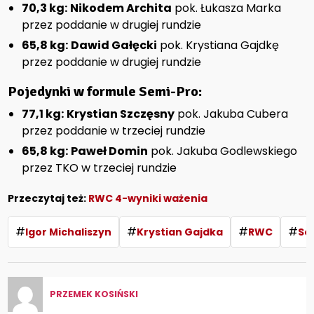
70,3 kg:
Nikodem Archita
pok. Łukasza Marka
przez poddanie w drugiej rundzie
65,8 kg:
Dawid Gałęcki
pok. Krystiana Gajdkę
przez poddanie w drugiej rundzie
Pojedynki w formule Semi-Pro:
77,1 kg:
Krystian Szczęsny
pok. Jakuba Cubera
przez poddanie w trzeciej rundzie
65,8 kg:
Paweł Domin
pok. Jakuba Godlewskiego
przez TKO w trzeciej rundzie
Przeczytaj też:
RWC 4-wyniki ważenia
#
#
#
#
Igor Michaliszyn
Krystian Gajdka
RWC
Se
PRZEMEK KOSIŃSKI