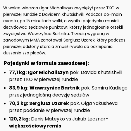
W walce wieczoru Igor Michaliszyn zwyciężył przez TKO w
pierwszej rundzie z Davidem Khutsishvili. Podczas co-main
eventu, po 15 minutach walki, o wyniku pojedynku musieli
decydować sędziowie punktowi, którzy jednogłośnie orzekli
zwycięstwo Wawrzyńca Bartnika. Trzecią wygraną w
zawodowym MMA zanotował Sergiusz Uzarek, który podczas
pierwszej odsłony starcia zmusił rywala do odklepania
duszenia zza pleców.
Pojedynki w formule zawodowej:
77,1 kg:
Igor Michaliszyn
pok. Davida Khutsishvili
przez TKO w pierwszej rundzie
83,9 kg:
Wawrzyniec Bartnik
pok. Samira Kadiego
przez jednoglośną decyzję sędziów
70,3 kg:
Sergiusz Uzarek
pok. Olga Yakusheva
przez poddanie w pierwszej rundzie
120,2 kg:
Denis Mateyko vs Jakub Lęcznar-
większościowy remis