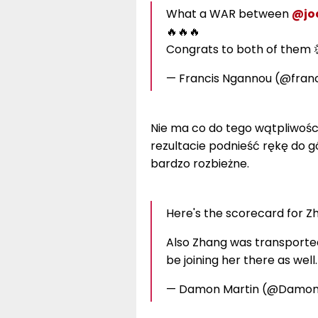
What a WAR between
@jo
🔥🔥🔥
Congrats to both of them 
— Francis Ngannou (@fra
Nie ma co do tego wątpliwośc
rezultacie podnieść rękę do gó
bardzo rozbieżne.
Here's the scorecard for Z
Also Zhang was transported 
be joining her there as well
— Damon Martin (@Damon