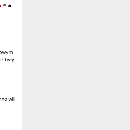
a
?! 🔥
ńcowym
eż były
na will