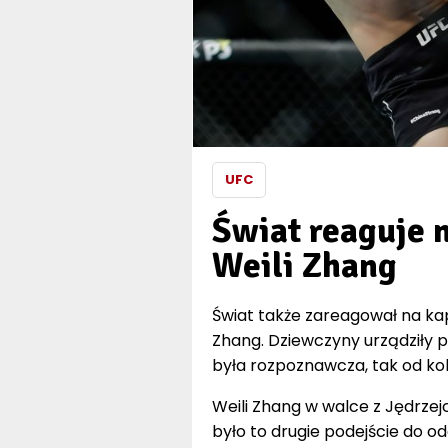
UFC
Świat reaguje 
Weili Zhang
Świat także zareagował na kap
Zhang. Dziewczyny urządziły p
była rozpoznawcza, tak od kolejn
Weili Zhang w walce z Jędrzej
było to drugie podejście do ode