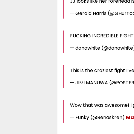
JJ looks like her forehead i
— Gerald Harris (@GHurri
FUCKING INCREDIBLE FIGHT!!
— danawhite (@danawhite
This is the craziest fight I’
— JIMI MANUWA (@POSTE
Wow that was awesome! I go
— Funky (@Benaskren)
Mar