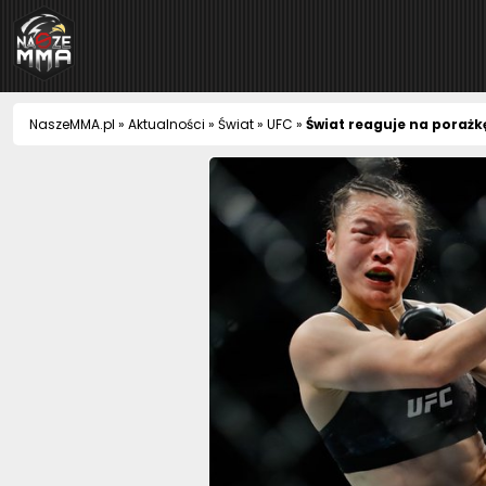
NaszeMMA
NaszeMMA.pl
»
Aktualności
»
Świat
»
UFC
»
Świat reaguje na porażk