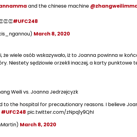
annamma
and the chinese machine
@zhangweilimm
👏👏👏
#UFC248
ncis_ngannou)
March 8, 2020
i, że wiele osób wskazywało, iż to Joanna powinna w ko
ry. Niestety sędziowie orzekli inaczej, a karty punktowe t
hang Weili vs. Joanna Jedrzejcyzk
to the hospital for precautionary reasons. I believe Joan
.
#UFC248
pic.twitter.com/zNpq1y9QhI
Martin)
March 8, 2020