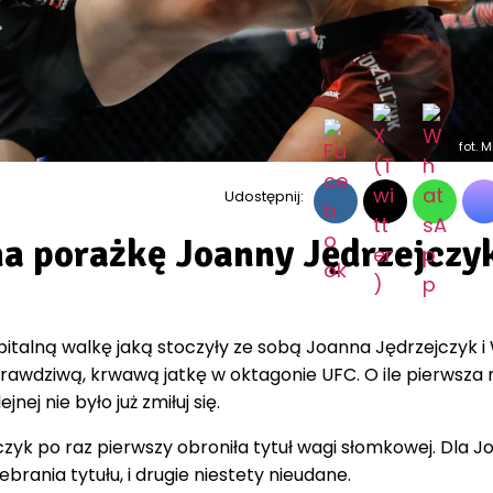
fot. 
Udostępnij:
na porażkę Joanny Jędrzejczyk
italną walkę jaką stoczyły ze sobą Joanna Jędrzejczyk i 
rawdziwą, krwawą jatkę w oktagonie UFC. O ile pierwsza 
ej nie było już zmiłuj się.
czyk po raz pierwszy obroniła tytuł wagi słomkowej. Dla J
brania tytułu, i drugie niestety nieudane.