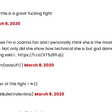
his is a great fucking fight.
h 8, 2020
I'm a Joanna fan and I personally think she is the mos
C. Not only did she show how technical she is but god damn
ng said I… https://t.co/XT5z811JjQ
onDavisUFC)
March 8, 2020
r of this fight ! 👊🏻
@BulletValentina)
March 8, 2020