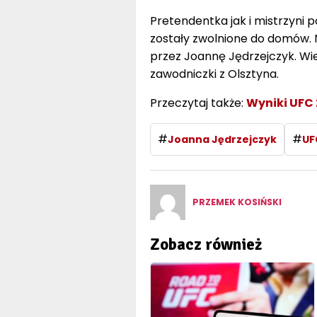
Pretendentka jak i mistrzyni p
zostały zwolnione do domów. 
przez Joannę Jędrzejczyk. Wiel
zawodniczki z Olsztyna.
Przeczytaj także:
Wyniki UFC
#
#
Joanna Jędrzejczyk
UF
PRZEMEK KOSIŃSKI
Zobacz również