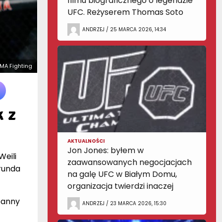
filmu biograficznego o legendzie
UFC. Reżyserem Thomas Soto
ANDRZEJ / 25 MARCA 2026, 14:34
MMA Fighting
 z
AKTUALNOŚCI
Jon Jones: byłem w
Weili
zaawansowanych negocjacjach
runda
na galę UFC w Białym Domu,
organizacja twierdzi inaczej
oanny
ANDRZEJ / 23 MARCA 2026, 15:30