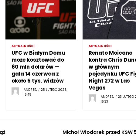
AKTUALNOŚCI
AKTUALNOŚCI
UFC w Białym Domu
Renato Moicano
może kosztować do
kontra Chris Dun
60 mln dolarów —
w głównym
gala 14 czerwca z
pojedynku UFC Fi
około 5 tys. widzów
Night 272 w Las
Vegas
ANDRZEJ / 25 LUTEGO 2026,
16:49
ANDRZEJ / 23 LUTEGO 
16:33
ąż
Michał Włodarek przed KSW 