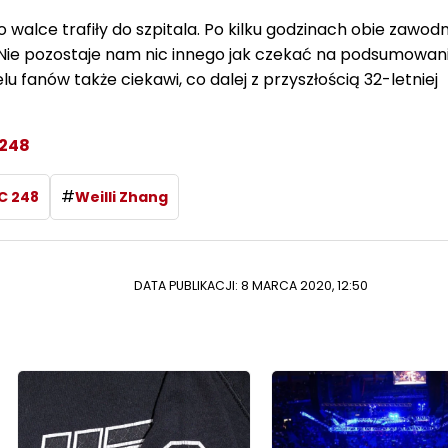
o walce trafiły do szpitala. Po kilku godzinach obie zawodn
Nie pozostaje nam nic innego jak czekać na podsumowani
u fanów także ciekawi, co dalej z przyszłością 32-letniej
 248
#
C 248
Weilli Zhang
DATA PUBLIKACJI: 8 MARCA 2020, 12:50