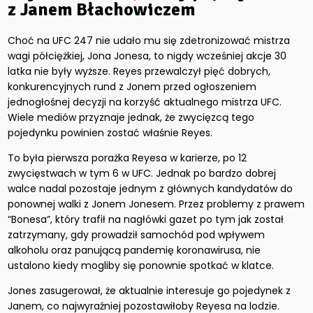
z Janem Błachowiczem
Choć na UFC 247 nie udało mu się zdetronizować mistrza
wagi półciężkiej, Jona Jonesa, to nigdy wcześniej akcje 30
latka nie były wyższe. Reyes przewalczył pięć dobrych,
konkurencyjnych rund z Jonem przed ogłoszeniem
jednogłośnej decyzji na korzyść aktualnego mistrza UFC.
Wiele mediów przyznaje jednak, że zwycięzcą tego
pojedynku powinien zostać właśnie Reyes.
To była pierwsza porażka Reyesa w karierze, po 12
zwycięstwach w tym 6 w UFC. Jednak po bardzo dobrej
walce nadal pozostaje jednym z głównych kandydatów do
ponownej walki z Jonem Jonesem. Przez problemy z prawem
“Bonesa”, który trafił na nagłówki gazet po tym jak został
zatrzymany, gdy prowadził samochód pod wpływem
alkoholu oraz panującą pandemię koronawirusa, nie
ustalono kiedy mogliby się ponownie spotkać w klatce.
Jones zasugerował
, że aktualnie interesuje go pojedynek z
Janem, co najwyraźniej pozostawiłoby Reyesa na lodzie.