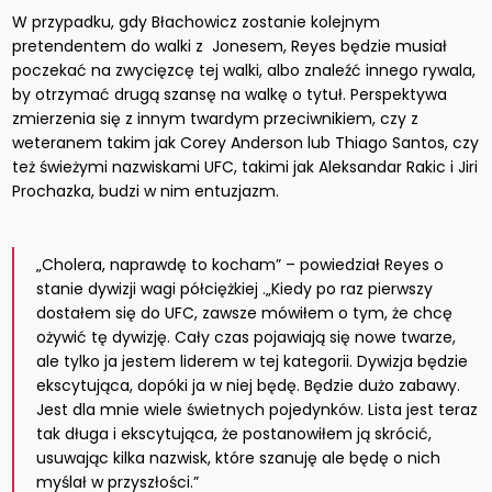
W przypadku, gdy Błachowicz zostanie kolejnym
pretendentem do walki z Jonesem, Reyes będzie musiał
poczekać na zwycięzcę tej walki, albo znaleźć innego rywala,
by otrzymać drugą szansę na walkę o tytuł. Perspektywa
zmierzenia się z innym twardym przeciwnikiem, czy z
weteranem takim jak Corey Anderson
lub Thiago Santos
, czy
też świeżymi nazwiskami UFC, takimi jak Aleksandar Rakic
i Jiri
Prochazka
, budzi w nim entuzjazm.
„Cholera, naprawdę to kocham” – powiedział Reyes o
stanie dywizji wagi półciężkiej .„Kiedy po raz pierwszy
dostałem się do UFC, zawsze mówiłem o tym, że chcę
ożywić tę dywizję. Cały czas pojawiają się nowe twarze,
ale tylko ja jestem liderem w tej kategorii. Dywizja będzie
ekscytująca, dopóki ja w niej będę. Będzie dużo zabawy.
Jest dla mnie wiele świetnych pojedynków. Lista jest teraz
tak długa i ekscytująca, że postanowiłem ją skrócić,
usuwając kilka nazwisk, które szanuję ale będę o nich
myślał w przyszłości.”