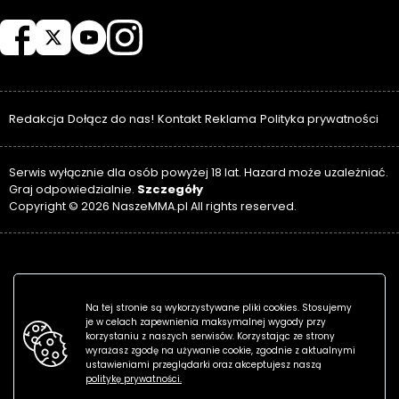
NASZEMMA
Redakcja
Dołącz do nas!
Kontakt
Reklama
Polityka prywatności
Serwis wyłącznie dla osób powyżej 18 lat. Hazard może uzależniać.
Szczegóły
Graj odpowiedzialnie.
Copyright © 2026 NaszeMMA.pl All rights reserved.
Na tej stronie są wykorzystywane pliki cookies. Stosujemy
je w celach zapewnienia maksymalnej wygody przy
korzystaniu z naszych serwisów. Korzystając ze strony
wyrażasz zgodę na używanie cookie, zgodnie z aktualnymi
ustawieniami przeglądarki oraz akceptujesz naszą
politykę prywatności.