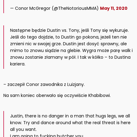
— Conor McGregor (@TheNotoriousMMA)
May 11, 2020
Następne będzie Dustin vs. Tony, jeśli Tony się wykuruje.
Jeśli do tego dojdzie, to Dustin go pokona, jeżeli ten nie
zmieni nic w swojej grze. Dustin jest dosyć sprawny, ale
mimo to znowu siądzie na glebie. Wygra może parę walk i
znowu zostanie złamany w pół. I tak w kółko – to Dustina
kariera.
– zaczepił Conor zawodnika z Luizjany.
Na sam koniec oberwało się oczywiście Khabibowi.
Justin, there is no danger in a man that hugs legs, we all
know. Try and dance around what the real threat is here
all you want.
I am going to fucking butcher you.