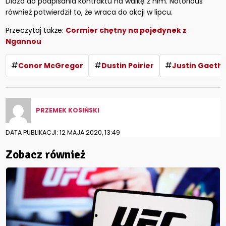
Diaza do podpisania kontraktu na walkę z nim. Notorious
również potwierdził to, że wraca do akcji w lipcu.
Przeczytaj także:
Cormier chętny na pojedynek z
Ngannou
#
#
#
Conor McGregor
Dustin Poirier
Justin Gaethj
PRZEMEK KOSIŃSKI
DATA PUBLIKACJI: 12 MAJA 2020, 13:49
Zobacz również