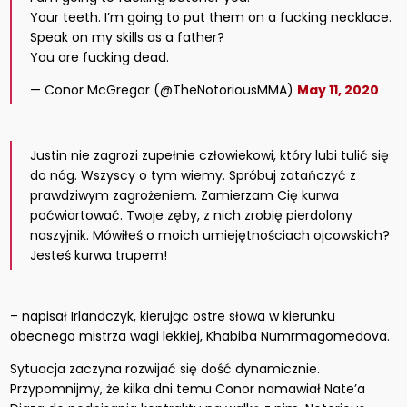
Your teeth. I’m going to put them on a fucking necklace.
Speak on my skills as a father?
You are fucking dead.
— Conor McGregor (@TheNotoriousMMA)
May 11, 2020
Justin nie zagrozi zupełnie człowiekowi, który lubi tulić się
do nóg. Wszyscy o tym wiemy. Spróbuj zatańczyć z
prawdziwym zagrożeniem. Zamierzam Cię kurwa
poćwiartować. Twoje zęby, z nich zrobię pierdolony
naszyjnik. Mówiłeś o moich umiejętnościach ojcowskich?
Jesteś kurwa trupem!
– napisał Irlandczyk, kierując ostre słowa w kierunku
obecnego mistrza wagi lekkiej, Khabiba Numrmagomedova.
Sytuacja zaczyna rozwijać się dość dynamicznie.
Przypomnijmy, że kilka dni temu Conor namawiał Nate’a