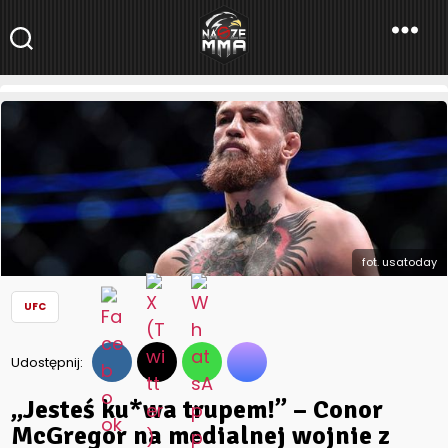
NaszeMMA
NaszeMMA.pl
»
Aktualności
»
Świat
»
UFC
»
„Jesteś ku*wa trupem!”
– Conor McGregor na medialnej wojnie z Khabibem,
Justinem i Fergusonem
fot. usatoday
UFC
Udostępnij:
„Jesteś ku*wa trupem!” – Conor
McGregor na medialnej wojnie z