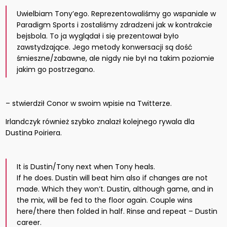
Uwielbiam Tony’ego. Reprezentowaliśmy go wspaniale w
Paradigm Sports i zostaliśmy zdradzeni jak w kontrakcie
bejsbola. To ja wyglądał i się prezentował było
zawstydzające. Jego metody konwersacji są dość
śmieszne/zabawne, ale nigdy nie był na takim poziomie
jakim go postrzegano.
– stwierdził Conor w swoim wpisie na Twitterze.
Irlandczyk również szybko znalazł kolejnego rywala dla
Dustina Poiriera.
It is Dustin/Tony next when Tony heals.
If he does. Dustin will beat him also if changes are not
made. Which they won’t. Dustin, although game, and in
the mix, will be fed to the floor again. Couple wins
here/there then folded in half. Rinse and repeat – Dustin
career.