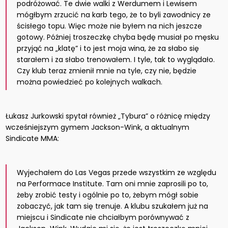
podróżować. Te dwie walki z Werdumem i Lewisem
mógłbym zrzucić na karb tego, że to byli zawodnicy ze
ścisłego topu. Więc może nie byłem na nich jeszcze
gotowy. Później troszeczkę chyba będę musiał po męsku
przyjąć na „klatę” i to jest moja wina, że za słabo się
starałem i za słabo trenowałem. I tyle, tak to wyglądało.
Czy klub teraz zmienił mnie na tyle, czy nie, będzie
można powiedzieć po kolejnych walkach.
Łukasz Jurkowski spytał również „Tybura” o różnicę między
wcześniejszym gymem Jackson-Wink, a aktualnym
Sindicate MMA:
Wyjechałem do Las Vegas przede wszystkim ze względu
na Performace Institute. Tam oni mnie zaprosili po to,
żeby zrobić testy i ogólnie po to, żebym mógł sobie
zobaczyć, jak tam się trenuje. A klubu szukałem już na
miejscu i Sindicate nie chciałbym porównywać z