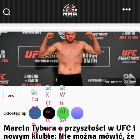
NaszeMMA
NaszeMMA.pl
»
Aktualności
»
Świat
»
UFC
»
Marcin Tybura o
przyszłości w UFC i nowym klubie: Nie można mówić, że coś
jest na stałe
fot. unibet-23.com
UFC
Udostępnij:
Marcin Tybura o przyszłości w UFC i
nowym klubie: Nie można mówić, że