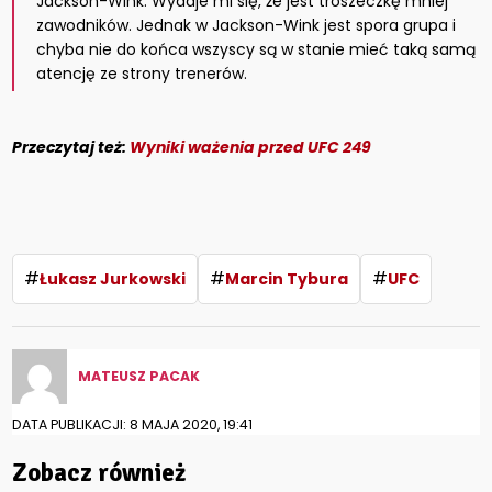
Jackson-Wink. Wydaje mi się, że jest troszeczkę mniej
zawodników. Jednak w Jackson-Wink jest spora grupa i
chyba nie do końca wszyscy są w stanie mieć taką samą
atencję ze strony trenerów.
Przeczytaj też:
Wyniki ważenia przed UFC 249
#
#
#
Łukasz Jurkowski
Marcin Tybura
UFC
MATEUSZ PACAK
DATA PUBLIKACJI: 8 MAJA 2020, 19:41
Zobacz również