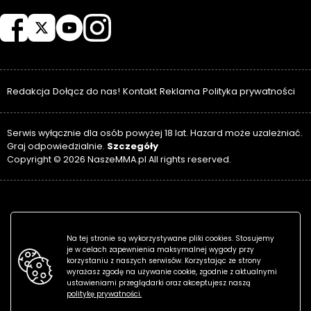
NASZEMMA
Redakcja
Dołącz do nas!
Kontakt
Reklama
Polityka prywatności
Serwis wyłącznie dla osób powyżej 18 lat. Hazard może uzależniać.
Szczegóły
Graj odpowiedzialnie.
Copyright © 2026 NaszeMMA.pl All rights reserved.
Na tej stronie są wykorzystywane pliki cookies. Stosujemy
je w celach zapewnienia maksymalnej wygody przy
korzystaniu z naszych serwisów. Korzystając ze strony
wyrażasz zgodę na używanie cookie, zgodnie z aktualnymi
ustawieniami przeglądarki oraz akceptujesz naszą
politykę prywatności.