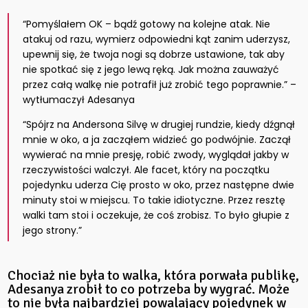
“Pomyślałem OK – bądź gotowy na kolejne atak. Nie
atakuj od razu, wymierz odpowiedni kąt zanim uderzysz,
upewnij się, że twoja nogi są dobrze ustawione, tak aby
nie spotkać się z jego lewą ręką. Jak można zauważyć
przez całą walkę nie potrafił już zrobić tego poprawnie.” –
wytłumaczył Adesanya
“Spójrz na Andersona Silvę w drugiej rundzie, kiedy dźgnął
mnie w oko, a ja zacząłem widzieć go podwójnie. Zaczął
wywierać na mnie presję, robić zwody, wyglądał jakby w
rzeczywistości walczył. Ale facet, który na początku
pojedynku uderza Cię prosto w oko, przez następne dwie
minuty stoi w miejscu. To takie idiotyczne. Przez resztę
walki tam stoi i oczekuje, że coś zrobisz. To było głupie z
jego strony.”
Chociaż nie była to walka, która porwała publikę,
Adesanya zrobił to co potrzeba by wygrać. Może
to nie była najbardziej powalający pojedynek w