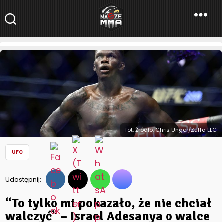
NaszeMMA
NaszeMMA.pl
»
Aktualności
»
Świat
»
UFC
»
“To tylko mi pokazało,
że nie chciał walczyć” – Israel Adesanya o walce z Yoelem
Romero na UFC 248
fot. Źródło: Chris Unger/Zuffa LLC
UFC
Udostępnij:
“To tylko mi pokazało, że nie chciał
walczyć” – Israel Adesanya o walce