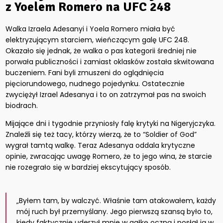
z Yoelem Romero na UFC 248
Walka Izraela Adesanyi i Yoela Romero miała być
elektryzującym starciem, wieńczącym galę UFC 248.
Okazało się jednak, że walka o pas kategorii średniej nie
porwała publiczności i zamiast oklasków została skwitowana
buczeniem. Fani byli zmuszeni do oglądnięcia
pięciorundowego, nudnego pojedynku. Ostatecznie
zwyciężył Izrael Adesanya i to on zatrzymał pas na swoich
biodrach.
Mijające dni i tygodnie przyniosły falę krytyki na Nigeryjczyka.
Znaleźli się też tacy, którzy wierzą, że to “Soldier of God”
wygrał tamtą walkę. Teraz Adesanya oddala krytyczne
opinie, zwracając uwagę Romero, że to jego wina, że ​​starcie
nie rozegrało się w bardziej ekscytujący sposób.
„Byłem tam, by walczyć. Właśnie tam atakowałem, każdy
mój ruch był przemyślany. Jego pierwszą szansą było to,
kiedy faktycznie uderzył mnie w gałkę oczną i posłał ją w