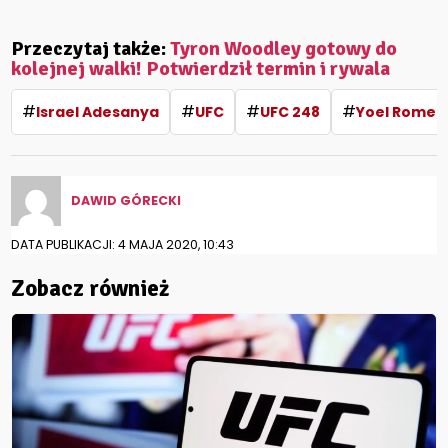
Przeczytaj także:
Tyron Woodley gotowy do
kolejnej walki! Potwierdził termin i rywala
#
#
#
#
Israel Adesanya
UFC
UFC 248
Yoel Romer
DAWID GÓRECKI
DATA PUBLIKACJI: 4 MAJA 2020, 10:43
Zobacz również