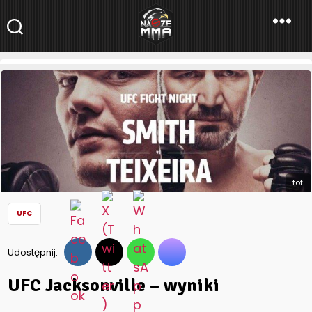
NaszeMMA
NaszeMMA.pl
»
Aktualności
»
Świat
»
UFC
»
UFC Jacksonville –
wyniki
fot.
UFC
Udostępnij:
UFC Jacksonville – wyniki