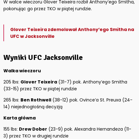
W walce wieczoru Glover Teixeira rozbił Anthony’ego Smitha,
pokonując go przez TKO w piątej rundzie.
Glover Teixeira zdemolował Anthony’ego Smitha na
UFC w Jacksonville
Wyniki UFC Jacksonville
Walka wieczoru
205 lbs:
Glover Teixeira
(31-7) pok. Anthony’ego Smitha
(33-15) przez TKO w piątej rundzie
265 lbs:
Ben Rothwell
(38-12) pok. Ovince’a St. Preuxa (24-
14) niejednogłośną decyzją
Karta główna
155 lbs:
Drew Dober
(23-9) pok. Alexandra Hernandeza (11-
3) przez TKO w drugiej rundzie