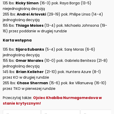
135 lbs:
Ricky Simon
(16-3) pok. Raya Borga (13-5)
niejednogłośną decyzją
265 lbs:
Andrei Arlovski
(29-19) pok. Philipe Linsa (14-4)
jednogłośną decyzją
155 lbs:
Thiago Moises
(13-4) pok. Michaela Johnsona (19-
16) przez poddanie w drugiej rundzie
Karta wstępna
135 lbs:
Sijara Eubanks
(5-4) pok. Sarę Moras (6-6)
jednogłośną decyzją
155 lbs:
Omar Morales
(10-0) pok. Gabriela Beniteza (21-8)
jednogłośną decyzją
145 lbs:
Brian Kelleher
(21-10) pok. Huntera Azure (8-1)
przez KO w drugiej rundzie
265 lbs:
Chase Sherman
(15-6) pok. Ike Villanuevę (16-10)
przez TKO w pierwszej rundzie
Przeczytaj także:
Ojciec Khabiba Nurmagomedova w
stanie krytycznym!