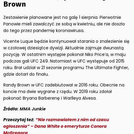
Brown
Zestawienie planowane jest na galę 1 sierpnia. Pierwotnie
Panowie mieli zawalczyć ze sobą w kwietniu, ale nie doszło
do tego przez pandemię koronawirusa.
Vicente Luque będzie kontynuował starania o znalezienie się
w czołowej dziesiątce dywizji. Aktualnie zajmuje dwunastą
pozycję. W ostatnim występie pokonał Niko Price’a, w maju
podczas gali UFC 249. Natomiast w UFC występuje od 2015
roku. Brał udział w 21 sezonie programu The Ultimate Fighter,
gdzie dotarł do finału.
Randy Brown w UFC zadebiutował w 2016 roku. Obecnie na
koncie ma dwie wygrane z rzędu. W 2019 roku zdołał
pokonać Bryana Barberenę i Warlleya Alvesa.
Źródło:
MMA Junkie
Przeczytaj też:
“Nie rozmawiałem z nim od czasu
ogłoszenia” – Dana White o emeryturze Conora
McGregora