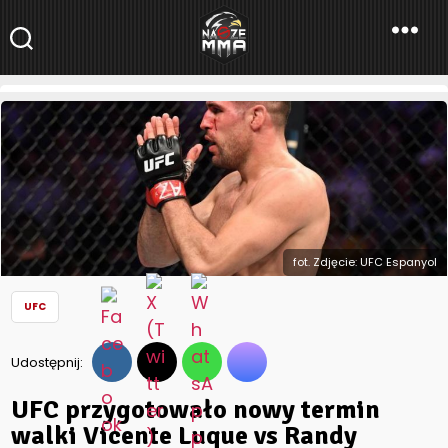
NaszeMMA
NaszeMMA.pl
»
Aktualności
»
Świat
»
UFC
»
UFC przygotowało nowy
termin walki Vicente Luque vs Randy Brown
fot. Zdjęcie: UFC Espanyol
UFC
Udostępnij:
UFC przygotowało nowy termin
walki Vicente Luque vs Randy