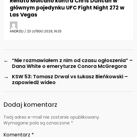
Renato Moicano kontra Chris Duncan w
głównym pojedynku UFC Fight Night 272 w
Las Vegas
ANDRZEJ / 23 LUTEGO 2026, 16:33
←
“Nie rozmawiałem z nim od czasu ogłoszenia” –
Dana White o emeryturze Conora McGregora
→
KSW 53: Tomasz Drwal vs Łukasz Bieńkowski –
zapowiedź wideo
Dodaj komentarz
Twój adres e-mail nie zostanie opublikowany.
Wymagane pola są oznaczone
*
Komentarz
*