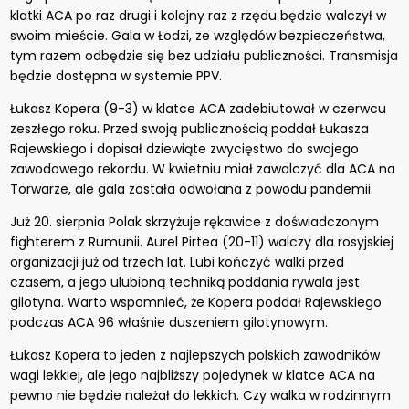
klatki ACA po raz drugi i kolejny raz z rzędu będzie walczył w
swoim mieście. Gala w Łodzi, ze względów bezpieczeństwa,
tym razem odbędzie się bez udziału publiczności. Transmisja
będzie dostępna w systemie PPV.
Łukasz Kopera (9-3) w klatce ACA zadebiutował w czerwcu
zeszłego roku. Przed swoją publicznością poddał Łukasza
Rajewskiego i dopisał dziewiąte zwycięstwo do swojego
zawodowego rekordu. W kwietniu miał zawalczyć dla ACA na
Torwarze, ale gala została odwołana z powodu pandemii.
Już 20. sierpnia Polak skrzyżuje rękawice z doświadczonym
fighterem z Rumunii. Aurel Pirtea (20-11) walczy dla rosyjskiej
organizacji już od trzech lat. Lubi kończyć walki przed
czasem, a jego ulubioną techniką poddania rywala jest
gilotyna. Warto wspomnieć, że Kopera poddał Rajewskiego
podczas ACA 96 właśnie duszeniem gilotynowym.
Łukasz Kopera to jeden z najlepszych polskich zawodników
wagi lekkiej, ale jego najbliższy pojedynek w klatce ACA na
pewno nie będzie należał do lekkich. Czy walka w rodzinnym