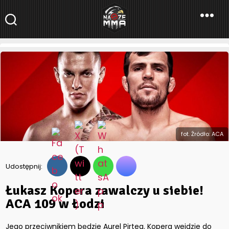
NaszeMMA
NaszeMMA.pl
»
Łukasz Kopera zawalczy u siebie! ACA 109 w
Łodzi
fot. Źródło: ACA
Udostępnij:
Łukasz Kopera zawalczy u siebie!
ACA 109 w Łodzi
Jego przeciwnikiem będzie Aurel Pirtea. Kopera wejdzie do