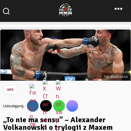
NaszeMMA
NaszeMMA.pl
»
Aktualności
»
Świat
»
UFC
»
„To nie ma sensu” –
Alexander Volkanowski o trylogii z Maxem Hollowayem
fot. stuuf.co.nz
UFC
Udostępnij:
„To nie ma sensu” – Alexander
Volkanowski o trylogii z Maxem