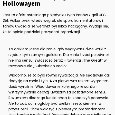
Hollowayem
Jest to efekt ostatniego pojedynku tych Panów z gali UFC
251. Volkanovski wtedy wygrał, ale sporo komentatorów i
fanów uważała, że werdykt był lekko naciągany. Wydaje się,
że te opinie podzielał prezydent organizacji.
To całkiem jasne dla mnie, gdy wygrywasz dwie walki z
rzędu z tym samym gościem. Dla mnie trzeci pojedynek
nie ma sensu. Zwłaszcza teraz – twierdzi „The Great” w
rozmowie dla „Submission Radio”.
Wiadomo, że to była równa rywalizacja. Ale sędziowie dali
decyzję na mnie i tyle. A za pierwszym razem wygrałem
dość wyraźnie. Więc dawanie kolejnego rewanżu i
wstrzymywanie decyzji uważam za pozbawione sensu.
Rozumiem dlaczego ludzie chcą to zobaczyć ponownie.
Ale to coś, co mogłoby być wielkim zestawieniem w
przyszłości. Chcę walczyć z pierwszym pretendentem.
Jest trochę świeżej krwi. Prawdopodobnie rozważyłbym to,