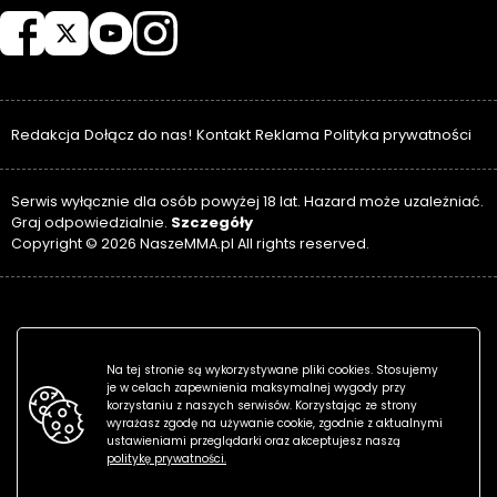
Redakcja
Dołącz do nas!
Kontakt
Reklama
Polityka prywatności
Serwis wyłącznie dla osób powyżej 18 lat. Hazard może uzależniać.
Szczegóły
Graj odpowiedzialnie.
Copyright © 2026 NaszeMMA.pl All rights reserved.
Na tej stronie są wykorzystywane pliki cookies. Stosujemy
je w celach zapewnienia maksymalnej wygody przy
korzystaniu z naszych serwisów. Korzystając ze strony
wyrażasz zgodę na używanie cookie, zgodnie z aktualnymi
ustawieniami przeglądarki oraz akceptujesz naszą
politykę prywatności.