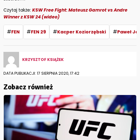
Czytaj także:
KSW Free Fight: Mateusz Gamrot vs Andre
Winner z KSW 24 (wideo)
#
#
#
#
FEN
FEN 29
Kacper Koziorzębski
Paweł Jó
KRZYSZTOF KSIĄŻEK
DATA PUBLIKACJI: 17 SIERPNIA 2020, 17:42
Zobacz również