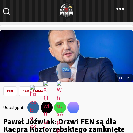
NaszeMMA
NaszeMMA.pl
»
Aktualności
»
Polskie MMA
»
FEN
»
Paweł Jóźwiak:
Drzwi FEN są dla Kacpra Koziorzębskiego zamknięte na
zawsze
fot. FEN
FEN
Polskie MMA
Udostępnij:
Paweł Jóźwiak: Drzwi FEN są dla
Kacpra Koziorzębskiego zamknięte