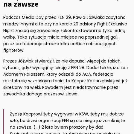
na zawsze
Podczas Media Day przed FEN 29, Pawła Jóźwiaka zapytano
między innymi o to czy na karcie 29 odsłony Fight Exclusive
Night znajdą się zawodnicy zakontraktowani na tylko jedną
walkę. Taka sytuacja miała miejsce na poprzedniej gali,
przez co federacja straciła kilku całkiem obiecujących
fighterów.
Prezes Jóźwiak stwierdził, że nie dopuści więcej do takich
sytuacji, gdyż wyciągnął lekcję z FEN 28. Dodał także, iż o ile z
Adamem Pałaszem, który odszedł do ACA. federacja
rozstała się w znośnym tonie, to Kacper Koziorzębski jest już
skreślony na wieki. Powodem jest niedotrzymanie przez
zawodnika danego prezesowi słowa.
Życzę Kacprowi żeby wygrywał w KSW, żeby mu dobrze
szło, bo drzwi organizacji FEN są dla niego już zamknięte
na zawsze. (…) 2 lata byłem proszony by dać
Koziorzębskiemu szansę. Ja zbytniego potencjału nie