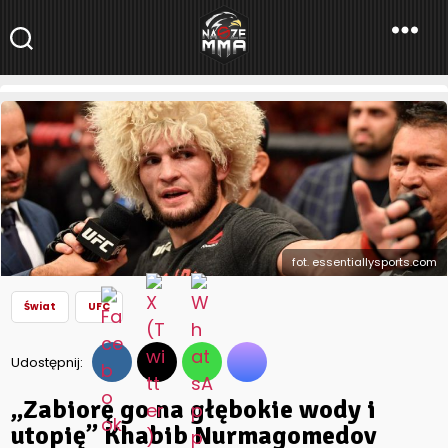
NaszeMMA
NaszeMMA.pl
»
Aktualności
»
Świat
»
UFC
»
„Zabiorę go na głębokie
wody i utopię” Khabib Nurmagomedov przed walką z
Justinem Gaethje
fot. essentiallysports.com
Świat
UFC
Udostępnij:
„Zabiorę go na głębokie wody i
utopię” Khabib Nurmagomedov