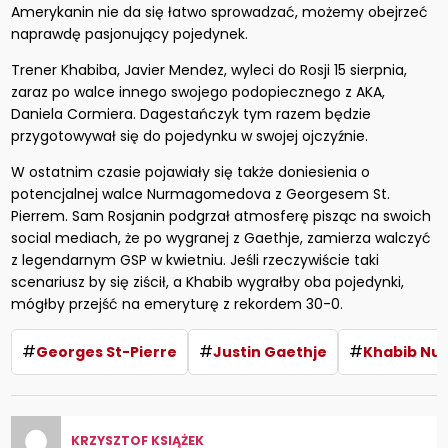
Amerykanin nie da się łatwo sprowadzać, możemy obejrzeć
naprawdę pasjonujący pojedynek.
Trener Khabiba, Javier Mendez, wyleci do Rosji 15 sierpnia,
zaraz po walce innego swojego podopiecznego z AKA,
Daniela Cormiera. Dagestańczyk tym razem będzie
przygotowywał się do pojedynku w swojej ojczyźnie.
W ostatnim czasie pojawiały się także doniesienia o
potencjalnej walce Nurmagomedova z Georgesem St.
Pierrem. Sam Rosjanin podgrzał atmosferę pisząc na swoich
social mediach, że po wygranej z Gaethje, zamierza walczyć
z legendarnym GSP w kwietniu. Jeśli rzeczywiście taki
scenariusz by się ziścił, a Khabib wygrałby oba pojedynki,
mógłby przejść na emeryturę z rekordem 30-0.
#
#
#
Georges St-Pierre
Justin Gaethje
Khabib N
KRZYSZTOF KSIĄŻEK