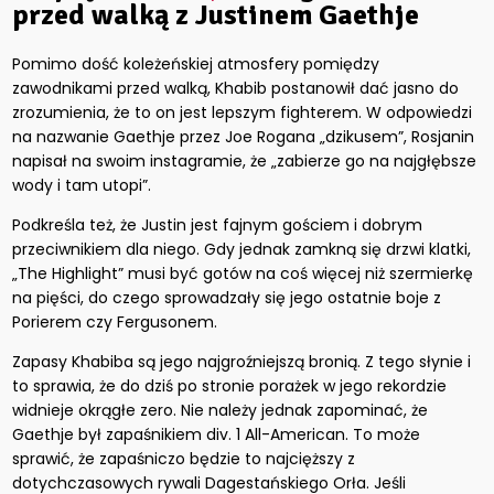
przed walką z Justinem Gaethje
Pomimo dość koleżeńskiej atmosfery pomiędzy
zawodnikami przed walką, Khabib postanowił dać jasno do
zrozumienia, że to on jest lepszym fighterem. W odpowiedzi
na nazwanie Gaethje przez Joe Rogana „dzikusem”, Rosjanin
napisał na swoim instagramie, że „zabierze go na najgłębsze
wody i tam utopi”.
Podkreśla też, że Justin jest fajnym gościem i dobrym
przeciwnikiem dla niego. Gdy jednak zamkną się drzwi klatki,
„The Highlight” musi być gotów na coś więcej niż szermierkę
na pięści, do czego sprowadzały się jego ostatnie boje z
Porierem czy Fergusonem.
Zapasy Khabiba są jego najgroźniejszą bronią. Z tego słynie i
to sprawia, że do dziś po stronie porażek w jego rekordzie
widnieje okrągłe zero. Nie należy jednak zapominać, że
Gaethje był zapaśnikiem div. 1 All-American. To może
sprawić, że zapaśniczo będzie to najcięższy z
dotychczasowych rywali Dagestańskiego Orła. Jeśli