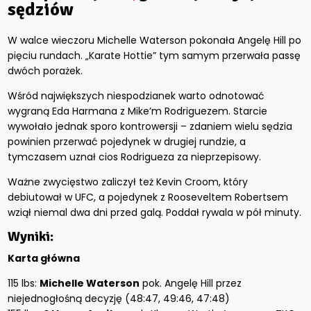
sędziów
W walce wieczoru Michelle Waterson pokonała Angelę Hill po
pięciu rundach. „Karate Hottie” tym samym przerwała passę
dwóch porażek.
Wśród największych niespodzianek warto odnotować
wygraną Eda Harmana z Mike’m Rodriguezem. Starcie
wywołało jednak sporo kontrowersji – zdaniem wielu sędzia
powinien przerwać pojedynek w drugiej rundzie, a
tymczasem uznał cios Rodrigueza za nieprzepisowy.
Ważne zwycięstwo zaliczył też Kevin Croom, który
debiutował w UFC, a pojedynek z Rooseveltem Robertsem
wziął niemal dwa dni przed galą. Poddał rywala w pół minuty.
Wyniki:
Karta główna
115 lbs:
Michelle Waterson
pok. Angelę Hill przez
niejednogłośną decyzję (48:47, 49:46, 47:48)