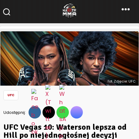
NaszeMMA
NaszeMMA.pl
»
Aktualności
»
Świat
»
UFC
»
UFC Vegas 10: Waterson
lepsza od Hill po niejednogłośnej decyzji sędziów
fot. Zdjęcie: UFC
UFC
Udostępnij:
UFC Vegas 10: Waterson lepsza od
Hill po niejednogłośnej decyzji