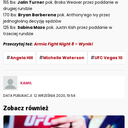
155 lbs:
Jalin Turner
pok. Broka Weaver przez poddanie w
drugiej rundzie
170 lbs:
Bryan Barberena
pok. Anthony’ego Ivy przez
jednogłośną decyzję sędziów
125 lbs:
Sabina Mazo
pok. Justin Kish przez poddanie w
trzeciej rundzie
Przeczytaj też:
Armia Fight Night 8 – Wyniki
#
#
#
Angela Hill
Michelle Waterson
UFC Vegas 10
KAMIL
DATA PUBLIKACJI: 12 WRZEŚNIA 2020, 19:54
Zobacz również