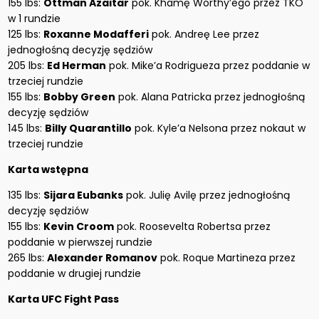
155 lbs:
Ottman Azaitar
pok. Khamę Worthy’ego przez TKO
w 1 rundzie
125 lbs:
Roxanne Modafferi
pok. Andreę Lee przez
jednogłośną decyzję sędziów
205 lbs:
Ed Herman
pok. Mike’a Rodrigueza przez poddanie w
trzeciej rundzie
155 lbs:
Bobby Green
pok. Alana Patricka przez jednogłośną
decyzję sędziów
145 lbs:
Billy Quarantillo
pok. Kyle’a Nelsona przez nokaut w
trzeciej rundzie
Karta wstępna
135 lbs:
Sijara Eubanks
pok. Julię Avilę przez jednogłośną
decyzję sędziów
155 lbs:
Kevin Croom
pok. Roosevelta Robertsa przez
poddanie w pierwszej rundzie
265 lbs:
Alexander Romanov
pok. Roque Martineza przez
poddanie w drugiej rundzie
Karta UFC Fight Pass