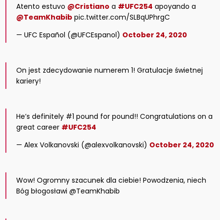
Atento estuvo
@Cristiano
a
#UFC254
apoyando a
@TeamKhabib
pic.twitter.com/SLBqUPhrgC
— UFC Español (@UFCEspanol)
October 24, 2020
On jest zdecydowanie numerem 1! Gratulacje świetnej
kariery!
He’s definitely #1 pound for pound!! Congratulations on a
great career
#UFC254
— Alex Volkanovski (@alexvolkanovski)
October 24, 2020
Wow! Ogromny szacunek dla ciebie! Powodzenia, niech
Bóg błogosławi @TeamKhabib