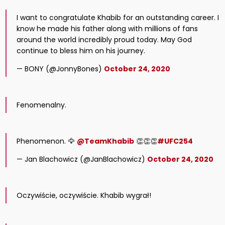
I want to congratulate Khabib for an outstanding career. I
know he made his father along with millions of fans
around the world incredibly proud today. May God
continue to bless him on his journey.
— BONY (@JonnyBones)
October 24, 2020
Fenomenalny.
Phenomenon. 🦅
@TeamKhabib
👏👏👏
#UFC254
— Jan Blachowicz (@JanBlachowicz)
October 24, 2020
Oczywiście, oczywiście. Khabib wygrał!