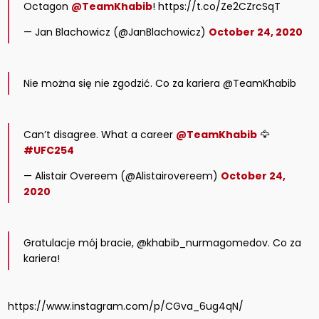
Octagon
@TeamKhabib
! https://t.co/Ze2CZrcSqT
— Jan Blachowicz (@JanBlachowicz)
October 24, 2020
Nie można się nie zgodzić. Co za kariera @TeamKhabib
Can’t disagree. What a career
@TeamKhabib
🦅
#UFC254
— Alistair Overeem (@Alistairovereem)
October 24,
2020
Gratulacje mój bracie, @khabib_nurmagomedov. Co za
kariera!
https://www.instagram.com/p/CGva_6ug4qN/