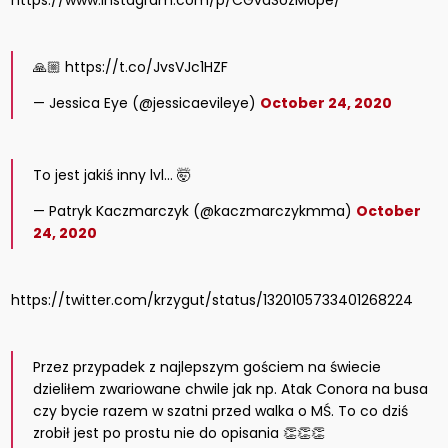
https://www.instagram.com/p/CGvaSozMUpe/
🙏🏼 https://t.co/JvsVJc1HZF
— Jessica Eye (@jessicaevileye)
October 24, 2020
To jest jakiś inny lvl… 🤯
— Patryk Kaczmarczyk (@kaczmarczykmma)
October
24, 2020
https://twitter.com/krzygut/status/1320105733401268224
Przez przypadek z najlepszym gościem na świecie
dzieliłem zwariowane chwile jak np. Atak Conora na busa
czy bycie razem w szatni przed walka o MŚ. To co dziś
zrobił jest po prostu nie do opisania 👏👏👏