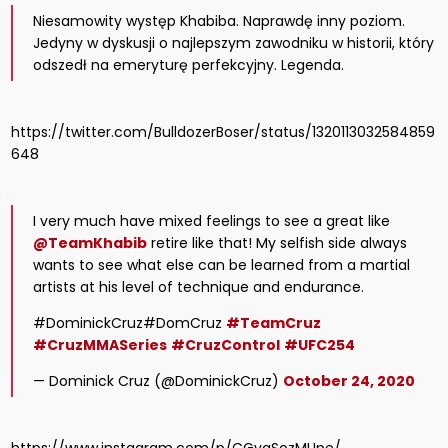
Niesamowity występ Khabiba. Naprawdę inny poziom.
Jedyny w dyskusji o najlepszym zawodniku w historii, który
odszedł na emeryturę perfekcyjny. Legenda.
https://twitter.com/BulldozerBoser/status/1320113032584859
648
I very much have mixed feelings to see a great like
@TeamKhabib
retire like that! My selfish side always
wants to see what else can be learned from a martial
artists at his level of technique and endurance.
#DominickCruz#DomCruz
#TeamCruz
#CruzMMASeries
#CruzControl
#UFC254
— Dominick Cruz (@DominickCruz)
October 24, 2020