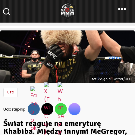
NaszeMMA
NaszeMMA.pl
»
Aktualności
»
Świat
»
UFC
»
Świat reaguje na
emeryturę Khabiba. Między innymi McGregor, Cristiano
Ronaldo, Jones, Cormier i Błachowicz
fot. Zdjęcie: Twitter/UFC
UFC
Udostępnij:
Świat reaguje na emeryturę
Khabiba. Między innymi McGregor,