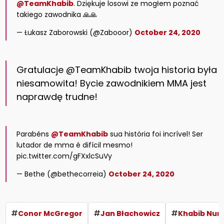
@TeamKhabib
. Dziękuje losowi ze mogłem poznać
takiego zawodnika 🙏🙏
— Łukasz Zaborowski (@Zabooor)
October 24, 2020
Gratulacje
@TeamKhabib
twoja historia była
niesamowita! Bycie zawodnikiem MMA jest
naprawdę trudne!
Parabéns
@TeamKhabib
sua história foi incrível! Ser
lutador de mma é difícil mesmo!
pic.twitter.com/gFXxlcSuVy
— Bethe (@bethecorreia)
October 24, 2020
#
#
#
Conor McGregor
Jan Błachowicz
Khabib Nu