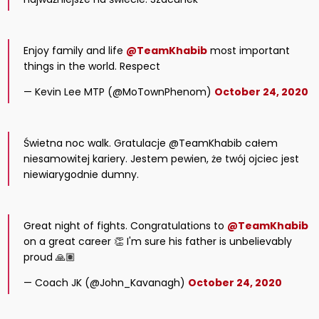
Enjoy family and life
@TeamKhabib
most important
things in the world. Respect
— Kevin Lee MTP (@MoTownPhenom)
October 24, 2020
Świetna noc walk. Gratulacje @TeamKhabib całem
niesamowitej kariery. Jestem pewien, że twój ojciec jest
niewiarygodnie dumny.
Great night of fights. Congratulations to
@TeamKhabib
on a great career 👏 I'm sure his father is unbelievably
proud 🙏🏽
— Coach JK (@John_Kavanagh)
October 24, 2020