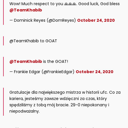
Wow! Much respect to you 🙏🙏🙏. Good luck, God bless
@TeamKhabib
— Dominick Reyes (@DomReyes)
October 24, 2020
@TeamKhabib to GOAT
@TeamKhabib
is the GOAT!
— Frankie Edgar (@FrankieEdgar)
October 24, 2020
Gratulacje dla największego mistrza w historii ufc. Co za
kariera, jesteśmy zawsze wdzięczni za czas, który
spędziliśmy z tobą mój bracie. 29-0 niepokonany i
niepodważalny.