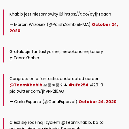
Khabib jest niesamowity 🙌 https://t.co/oy1jrTaaqn
— Marcin Wrzosek (@PolishZombieMMA)
October 24,
2020
Gratulacje fantastycznej, niepokonanej kariery
@TeamKhabib
Congrats on a fantastic, undefeated career
@TeamKhabib
🙏🏼👊🏽🦅🐐
#ufc254
#29-0
pic.twitter.com/jhVPP2l0AG
— Carla Esparza (@CarlaEsparza1)
October 24, 2020
Ciesz się rodziną i życiem @TeamKhabib, bo to
najważniejsze na świecie. Szacunek