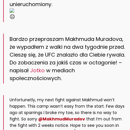
unieruchomiony.
Bardzo przepraszam Makhmuda Muradova,
że wypadłem z walki na dwa tygodnie przed.
Cieszę się, że UFC znalazło dla Ciebie rywala.
Do zobaczenia za jakiś czas w octagonie! –
napisał
Jotko
w mediach
społecznościowych.
Unfortunetly, my next fight against Makhmud won’t
happen. This camp wasn’t easy from the start. Few days
ago at sparrings I broke my toe, so there is no way to
fight. So sorry
@MakhmudMuradov
that I’m out from
the fight with 2 weeks notice. Hope to see you soon in