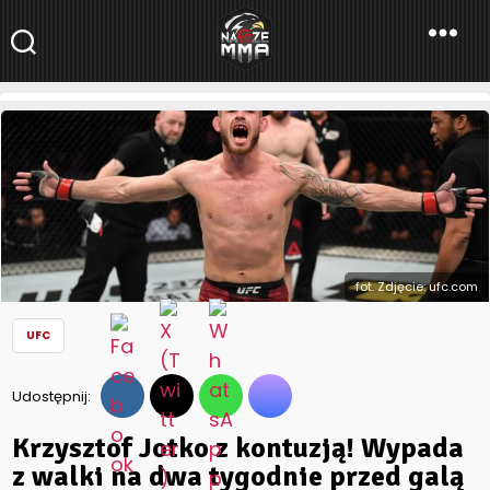
NaszeMMA
NaszeMMA.pl
»
Aktualności
»
Świat
»
UFC
»
Krzysztof Jotko z
kontuzją! Wypada z walki na dwa tygodnie przed galą
fot. Zdjęcie: ufc.com
UFC
Udostępnij:
Krzysztof Jotko z kontuzją! Wypada
z walki na dwa tygodnie przed galą