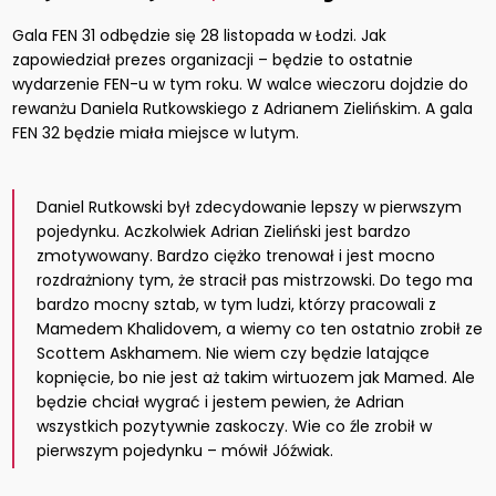
Gala FEN 31 odbędzie się 28 listopada w Łodzi. Jak
zapowiedział prezes organizacji – będzie to ostatnie
wydarzenie FEN-u w tym roku. W walce wieczoru dojdzie do
rewanżu Daniela Rutkowskiego z Adrianem Zielińskim. A gala
FEN 32 będzie miała miejsce w lutym.
Daniel Rutkowski był zdecydowanie lepszy w pierwszym
pojedynku. Aczkolwiek Adrian Zieliński jest bardzo
zmotywowany. Bardzo ciężko trenował i jest mocno
rozdrażniony tym, że stracił pas mistrzowski. Do tego ma
bardzo mocny sztab, w tym ludzi, którzy pracowali z
Mamedem Khalidovem, a wiemy co ten ostatnio zrobił ze
Scottem Askhamem. Nie wiem czy będzie latające
kopnięcie, bo nie jest aż takim wirtuozem jak Mamed. Ale
będzie chciał wygrać i jestem pewien, że Adrian
wszystkich pozytywnie zaskoczy. Wie co źle zrobił w
pierwszym pojedynku – mówił Jóźwiak.