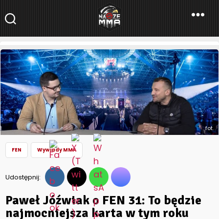
NaszeMMA
NaszeMMA.pl
»
Aktualności
»
Polskie MMA
»
FEN
»
Paweł Jóźwiak o
FEN 31: To będzie najmocniejsza karta w tym roku
fot.
FEN
Wywiady MMA
Udostępnij:
Paweł Jóźwiak o FEN 31: To będzie
najmocniejsza karta w tym roku