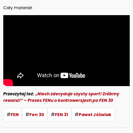
Cały materiał:
Przeczytaj też:
„Niech zdecyduje czysty sport! Zróbmy
rewanż!” – Prezes FENu o kontrowersjach po FEN 30
#
#
#
#
FEN
Fen 30
FEN 31
Paweł Jóźwiak