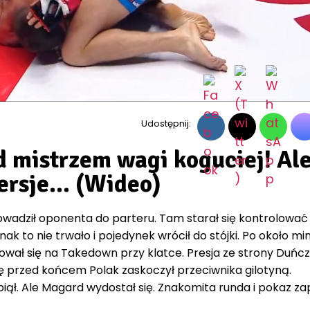
Udostępnij:
 mistrzem wagi koguciej! Al
ersje… (Wideo)
adził oponenta do parteru. Tam starał się kontrolować
nak to nie trwało i pojedynek wrócił do stójki. Po około mi
ał się na Takedown przy klatce. Presja ze strony Duńcz
ę przed końcem Polak zaskoczył przeciwnika gilotyną.
iął. Ale Magard wydostał się. Znakomita runda i pokaz z