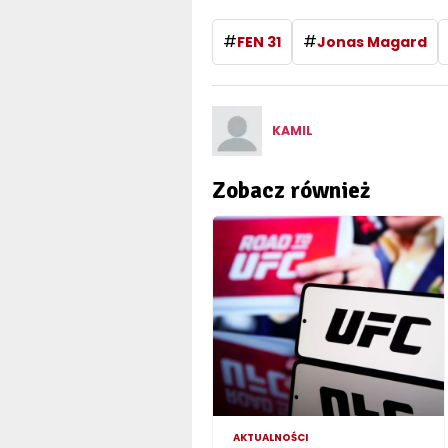
#
#
FEN 31
Jonas Magard
KAMIL
Zobacz również
AKTUALNOŚCI