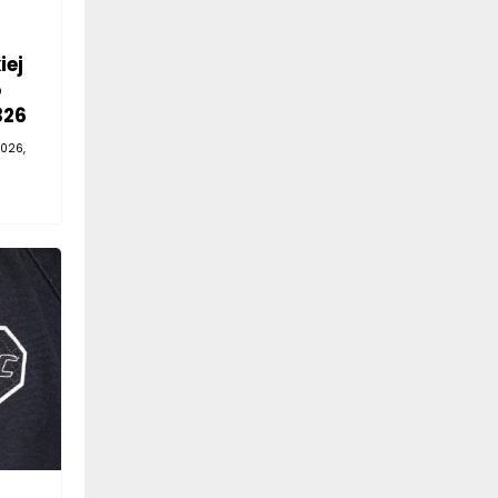
iej
o
326
026,