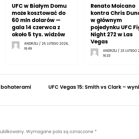
UFC w Białym Domu
Renato Moicano
może kosztować do
kontra Chris Dun
60 mln dolarów —
w głównym
gala 14 czerwca z
pojedynku UFC Fi
około 5 tys. widzów
Night 272 w Las
Vegas
ANDRZEJ / 25 LUTEGO 2026,
16:49
ANDRZEJ / 23 LUTEGO 
16:33
r bohaterami
UFC Vegas 15: Smith vs Clark – wyni
publikowany.
Wymagane pola są oznaczone
*