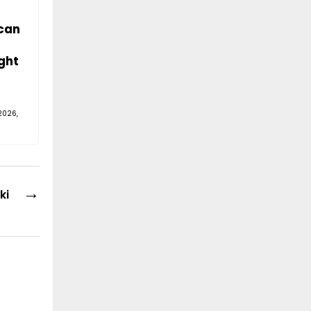
can
ght
2026,
→
ki