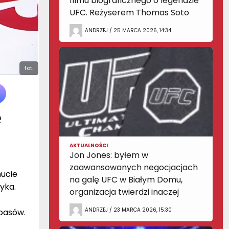
filmu biograficznego o legendzie
UFC. Reżyserem Thomas Soto
ANDRZEJ / 25 MARCA 2026, 14:34
fot.
e
AKTUALNOŚCI
Jon Jones: byłem w
zaawansowanych negocjacjach
nucie
na galę UFC w Białym Domu,
yka.
organizacja twierdzi inaczej
ANDRZEJ / 23 MARCA 2026, 15:30
apasów.