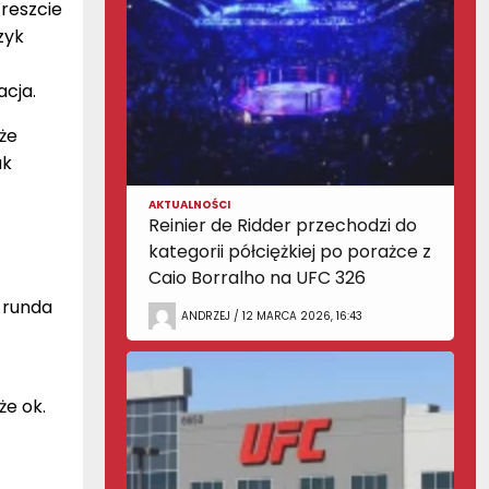
reszcie
zyk
acja.
że
ak
AKTUALNOŚCI
Reinier de Ridder przechodzi do
kategorii półciężkiej po porażce z
Caio Borralho na UFC 326
 runda
ANDRZEJ / 12 MARCA 2026, 16:43
że ok.