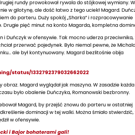
drugiej rundy prowokował rywala do stójkowej wymiany. W
e w gilotynę, ale dość łatwo z tego uciekł Magard. Duńc
em do parteru. Duży spokój „Sharka” i rozpracowywanie
nie. Drugie pięć minut na konto Magarda, kompletna domin
n i Duńczyk w ofensywie. Tak mocno uderza przeciwnika, 
chciał przerwać pojedynek. Było niemal pewne, że Michal
nku… ale był kontynuowany. Magard bezlitośnie obija
8thing/status/1332792379032662022
y obraz. Magard wyglądał jak maszyna. W zasadzie każda
czasu było obalenie Duńczyka, Romanowski bezbronny.
ebował Magard, by przejść znowu do parteru w ostatniej
dkreślenie dominacji w tej walki. Można śmiało stwierdzić, 
dził w ofensywie.
cki i Bajor bohaterami gali!