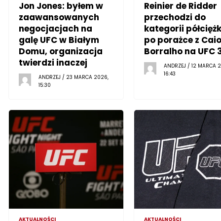
Jon Jones: byłem w
Reinier de Ridder
zaawansowanych
przechodzi do
negocjacjach na
kategorii półciężk
galę UFC w Białym
po porażce z Cai
Domu, organizacja
Borralho na UFC 
twierdzi inaczej
ANDRZEJ / 12 MARCA 2
16:43
ANDRZEJ / 23 MARCA 2026,
15:30
AKTUALNOŚCI
AKTUALNOŚCI