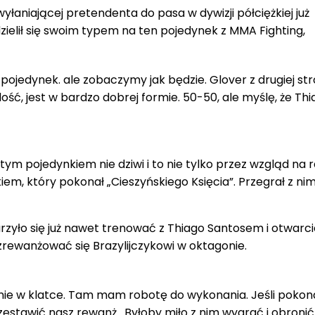
łaniającej pretendenta do pasa w dywizji półciężkiej już
dzielił się swoim typem na ten pojedynek z MMA Fighting,
pojedynek. ale zobaczymy jak będzie. Glover z drugiej st
ść, jest w bardzo dobrej formie. 50-50, ale myślę, że Thi
m pojedynkiem nie dziwi i to nie tylko przez wzgląd na r
iem, który pokonał „Cieszyńskiego Księcia”. Przegrał z ni
zyło się już nawet trenować z Thiago Santosem i otwarci
 zrewanżować się Brazylijczykowi w oktagonie.
 nie w klatce. Tam mam robotę do wykonania. Jeśli pokon
zestawić nasz rewanż . Byłoby miło z nim wygrać i obronić