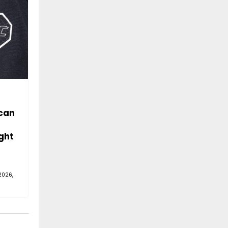
can
ght
2026,