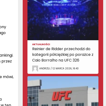
rony
ago
AKTUALNOŚCI
Reinier de Ridder przechodzi do
kategorii półciężkiej po porażce z
ankingi.
Caio Borralho na UFC 326
m przez
ANDRZEJ / 12 MARCA 2026, 16:43
e mówi,
a
 w ten