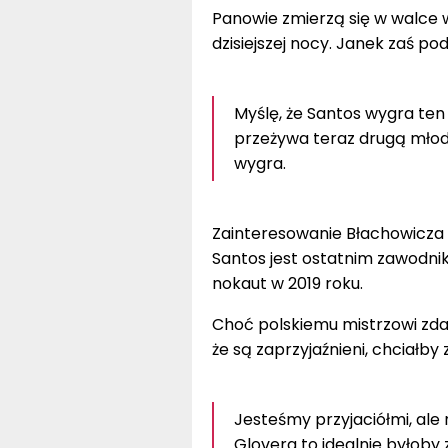
Panowie zmierzą się w walce wy
dzisiejszej nocy. Janek zaś po
Myślę, że Santos wygra ten 
przeżywa teraz drugą młodo
wygra.
Zainteresowanie Błachowicza ty
Santos jest ostatnim zawodnik
nokaut w 2019 roku.
Choć polskiemu mistrzowi zdar
że są zaprzyjaźnieni, chciałby
Jesteśmy przyjaciółmi, ale
Glovera to idealnie byłoby 