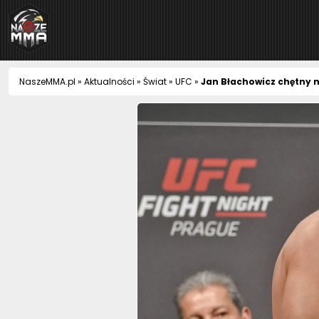
NaszeMMA
NaszeMMA.pl
»
Aktualności
»
Świat
»
UFC
»
Jan Błachowicz chętny n