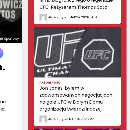
filmu biograficznego o legendzie
UFC. Reżyserem Thomas Soto
ANDRZEJ / 25 MARCA 2026, 14:34
ląd Sportowy
m.
AKTUALNOŚCI
Jon Jones: byłem w
zaawansowanych negocjacjach
wne
na galę UFC w Białym Domu,
nd
organizacja twierdzi inaczej
ANDRZEJ / 23 MARCA 2026, 15:30