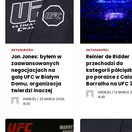
AKTUALNOŚCI
AKTUALNOŚCI
Jon Jones: byłem w
Reinier de Ridder
zaawansowanych
przechodzi do
negocjacjach na
kategorii półciężk
galę UFC w Białym
po porażce z Cai
Domu, organizacja
Borralho na UFC 
twierdzi inaczej
ANDRZEJ / 12 MARCA 2
16:43
ANDRZEJ / 23 MARCA 2026,
15:30