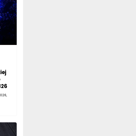
iej
o
326
026,