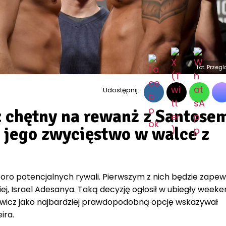
fot. Przeg
Udostępnij:
 chętny na rewanż z Santose
 jego zwycięstwo w walce z
oro potencjalnych rywali. Pierwszym z nich będzie zape
ej, Israel Adesanya. Taką decyzję ogłosił w ubiegły weeke
wicz jako najbardziej prawdopodobną opcję wskazywał
ira.