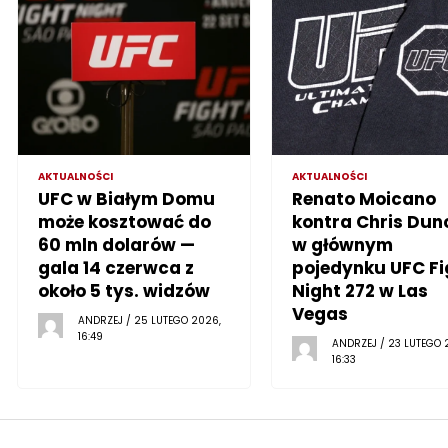
AKTUALNOŚCI
AKTUALNOŚCI
UFC w Białym Domu
Renato Moicano
może kosztować do
kontra Chris Dun
60 mln dolarów —
w głównym
gala 14 czerwca z
pojedynku UFC Fi
około 5 tys. widzów
Night 272 w Las
Vegas
ANDRZEJ / 25 LUTEGO 2026,
16:49
ANDRZEJ / 23 LUTEGO 
16:33