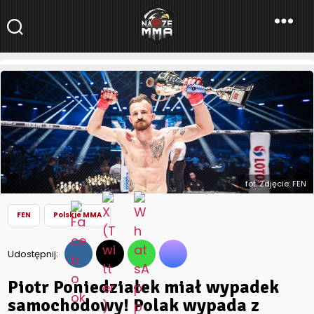
NaszeMMA
NaszeMMA.pl
»
Aktualności
»
Polskie MMA
»
FEN
»
Piotr Poniedziałek
miał wypadek samochodowy! Polak wypada z walki na FEN 31
fot. Zdjęcie: FEN
FEN
Polskie MMA
Udostępnij:
Piotr Poniedziałek miał wypadek
samochodowy! Polak wypada z