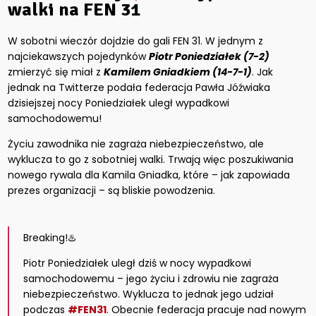
walki na FEN 31
W sobotni wieczór dojdzie do gali FEN 31. W jednym z
najciekawszych pojedynków
Piotr Poniedziałek (7-2)
zmierzyć się miał z
Kamilem Gniadkiem (14-7-1)
. Jak
jednak na Twitterze podała federacja Pawła Jóźwiaka
dzisiejszej nocy Poniedziałek uległ wypadkowi
samochodowemu!
Życiu zawodnika nie zagraża niebezpieczeństwo, ale
wyklucza to go z sobotniej walki. Trwają więc poszukiwania
nowego rywala dla Kamila Gniadka, które – jak zapowiada
prezes organizacji – są bliskie powodzenia.
Breaking!♨️
Piotr Poniedziałek uległ dziś w nocy wypadkowi
samochodowemu – jego życiu i zdrowiu nie zagraża
niebezpieczeństwo. Wyklucza to jednak jego udział
podczas
#FEN31
. Obecnie federacja pracuje nad nowym