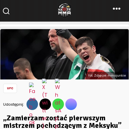
NaszeMMA
NaszeMMA.pl
»
Aktualności
»
Świat
»
UFC
»
„Zamierzam zostać
pierwszym mistrzem pochodzącym z Meksyku” – Brandon
Moreno chce być kolejnym pretendentem do pasa wagi
muszej!
fot. Zdjęcie: mmajunkie
UFC
Udostępnij:
„Zamierzam zostać pierwszym
mistrzem pochodzącym z Meksyku”