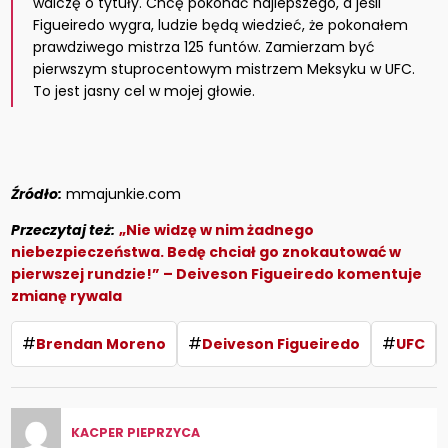
walczę o tytuły. Chcę pokonać najlepszego, a jeśli
Figueiredo wygra, ludzie będą wiedzieć, że pokonałem
prawdziwego mistrza 125 funtów. Zamierzam być
pierwszym stuprocentowym mistrzem Meksyku w UFC.
To jest jasny cel w mojej głowie.
Źródło:
mmajunkie.com
Przeczytaj też:
„Nie widzę w nim żadnego
niebezpieczeństwa. Bedę chciał go znokautować w
pierwszej rundzie!” – Deiveson Figueiredo komentuje
zmianę rywala
#
#
#
Brendan Moreno
Deiveson Figueiredo
UFC
KACPER PIEPRZYCA