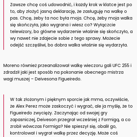
Zawsze chcę coś udowodnić, i każdy krok w klatce jest po
to, aby złożyć jasną deklarację, że zasługuję na walkę o
pas. Chcę, żeby ta noc była moja. Chcę, żeby moja walka
się skończyła, jako wygrana i wiesz co? Wyłączcie
telewizory, bo główne wydarzenie właśnie się skończyło, a
wy nawet nie zdajecie sobie z tego sprawy. Możecie
odejść szczęśliwi, bo dobra walka właśnie się wydarzyła.
Moreno również przeanalizował walkę wieczoru gali UFC 255 i
zdradził jaki jest sposób na pokonanie obecnego mistrza
wagi muszej – Deivesona Figueiredo.
W tak złożonym i pięknym sporcie jak mma, oczywiście,
że Alex Perez może zaskoczyć i wygrać, ale ja myślę, że to
Figueiredo zwycięży. Zaczynając od swojej gry
zapasniczej, Deiveson przegrał wcześniej z Formigą, a co
zrobił wówczas Formiga? Nie spieszył się, obalił go,
kontrolował i wygrał walkę przez decyzję. Może coś