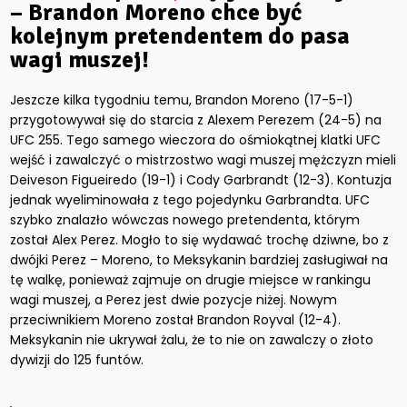
– Brandon Moreno chce być
kolejnym pretendentem do pasa
wagi muszej!
Jeszcze kilka tygodniu temu, Brandon Moreno (17-5-1)
przygotowywał się do starcia z Alexem Perezem (24-5) na
UFC 255. Tego samego wieczora do ośmiokątnej klatki UFC
wejść i zawalczyć o mistrzostwo wagi muszej mężczyzn mieli
Deiveson Figueiredo (19-1) i Cody Garbrandt (12-3). Kontuzja
jednak wyeliminowała z tego pojedynku Garbrandta. UFC
szybko znalazło wówczas nowego pretendenta, którym
został Alex Perez. Mogło to się wydawać trochę dziwne, bo z
dwójki Perez – Moreno, to Meksykanin bardziej zasługiwał na
tę walkę, ponieważ zajmuje on drugie miejsce w rankingu
wagi muszej, a Perez jest dwie pozycje niżej. Nowym
przeciwnikiem Moreno został Brandon Royval (12-4).
Meksykanin nie ukrywał żalu, że to nie on zawalczy o złoto
dywizji do 125 funtów.