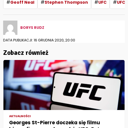
#
#
#
#
Geoff Neal
Stephen Thompson
UFC
UFC 
BORYS RUDZ
DATA PUBLIKACJI: 16 GRUDNIA 2020, 20:00
Zobacz również
AKTUALNOŚCI
Georges St-Pierre doczeka się filmu