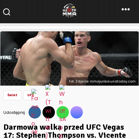
NaszeMMA
NaszeMMA.pl
»
Aktualności
»
Świat
»
UFC
»
Darmowa walka przed
UFC Vegas 17: Stephen Thompson vs. Vicente Luque
fot. Zdjęcie: mmajunkie.usatoday.com
Świat
UFC
Udostępnij:
Darmowa walka przed UFC Vegas
17: Stephen Thompson vs. Vicente