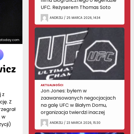
filmu biograficznego o legendzie
UFC. Reżyserem Thomas Soto
ANDRZEJ / 25 MARCA 2026, 14:34
satoday.com
wicz
AKTUALNOŚCI
Jon Jones: byłem w
 z
zaawansowanych negocjacjach
ję. Z
na galę UFC w Białym Domu,
rzegrał
organizacja twierdzi inaczej
k w
ANDRZEJ / 23 MARCA 2026, 15:30
ycji)