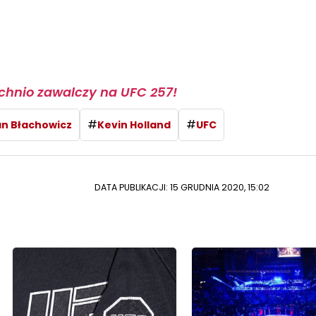
chnio zawalczy na UFC 257!
#
#
n Błachowicz
Kevin Holland
UFC
DATA PUBLIKACJI: 15 GRUDNIA 2020, 15:02