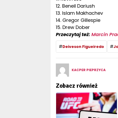
12. Beneil Dariush
13. Islam Makhachev
14. Gregor Gillespie
15. Drew Dober
Przeczytaj też:
Marcin Pra
#
#
Deiveson Figueiredo
Ja
KACPER PIEPRZYCA
Zobacz również