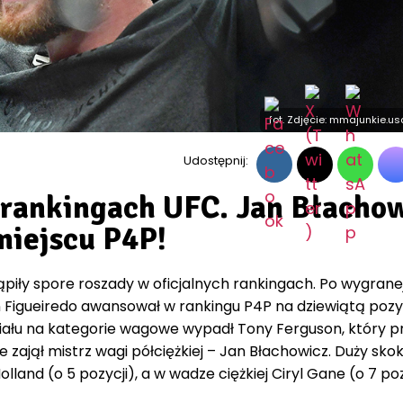
fot. Zdjęcie: mmajunkie.u
Udostępnij:
rankingach UFC. Jan Błacho
miejscu P4P!
ąpiły spore roszady w oficjalnych rankingach. Po wygranej
igueiredo awansował w rankingu P4P na dziewiątą pozyc
ziału na kategorie wagowe wypadł Tony Ferguson, który p
e zajął mistrz wagi półciężkiej – Jan Błachowicz. Duży sko
olland (o 5 pozycji), a w wadze ciężkiej Ciryl Gane (o 7 poz