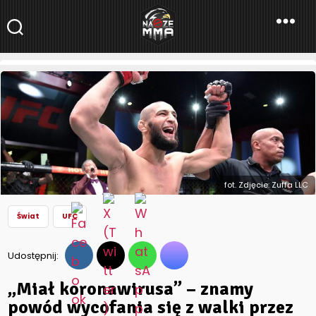
NaszeMMA
NaszeMMA.pl
»
Aktualności
»
Świat
»
UFC
»
„Miał koronawirusa” –
znamy powód wycofania się z walki przez Khamzata
Chimaeva
fot. Zdjęcie: Zuffa LLC
Świat
UFC
Udostępnij:
„Miał koronawirusa” – znamy
powód wycofania się z walki przez