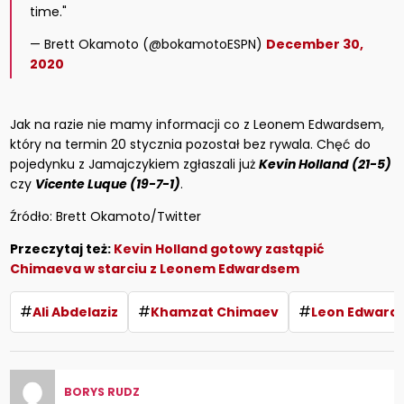
time."
— Brett Okamoto (@bokamotoESPN)
December 30,
2020
Jak na razie nie mamy informacji co z Leonem Edwardsem,
który na termin 20 stycznia pozostał bez rywala. Chęć do
pojedynku z Jamajczykiem zgłaszali już
Kevin Holland (21-5)
czy
Vicente Luque (19-7-1)
.
Źródło: Brett Okamoto/Twitter
Przeczytaj też:
Kevin Holland gotowy zastąpić
Chimaeva w starciu z Leonem Edwardsem
#
#
#
Ali Abdelaziz
Khamzat Chimaev
Leon Edward
BORYS RUDZ