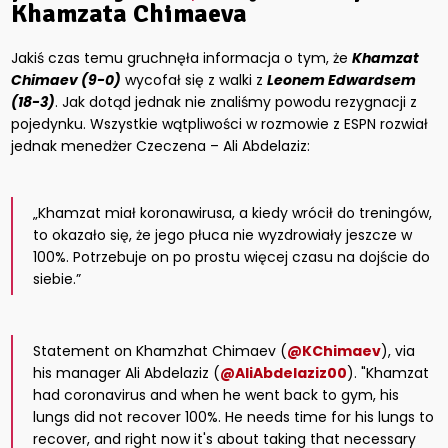
Khamzata Chimaeva
Jakiś czas temu gruchnęła informacja o tym, że
Khamzat
Chimaev (9-0)
wycofał się z walki z
Leonem Edwardsem
(18-3)
. Jak dotąd jednak nie znaliśmy powodu rezygnacji z
pojedynku. Wszystkie wątpliwości w rozmowie z ESPN rozwiał
jednak menedżer Czeczena – Ali Abdelaziz:
„Khamzat miał koronawirusa, a kiedy wrócił do treningów,
to okazało się, że jego płuca nie wyzdrowiały jeszcze w
100%. Potrzebuje on po prostu więcej czasu na dojście do
siebie.”
Statement on Khamzhat Chimaev (
@KChimaev
), via
his manager Ali Abdelaziz (
@AliAbdelaziz00
). "Khamzat
had coronavirus and when he went back to gym, his
lungs did not recover 100%. He needs time for his lungs to
recover, and right now it's about taking that necessary