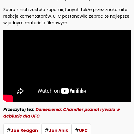
Sporo z nich zostało zapamiętanych także przez znakomite
reakcje komentatorów. UFC postanowiło zebrać te najlepsze
w jednym materiale filmowym.
Przeczytaj też:
Doniesienia: Chandler poznał rywala w
debiucie dla UFC
#
#
#
Joe Reagan
Jon Anik
UFC