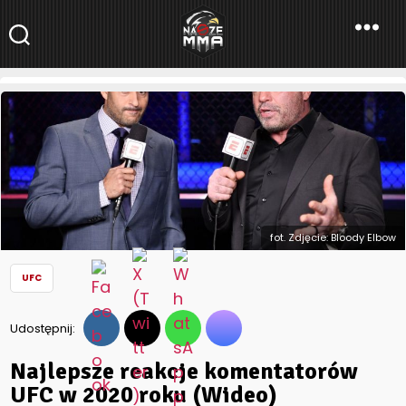
NaszeMMA
NaszeMMA.pl
»
Aktualności
»
Świat
»
UFC
»
Najlepsze reakcje
komentatorów UFC w 2020 roku (Wideo)
fot. Zdjęcie: Bloody Elbow
UFC
Udostępnij:
Najlepsze reakcje komentatorów
UFC w 2020 roku (Wideo)