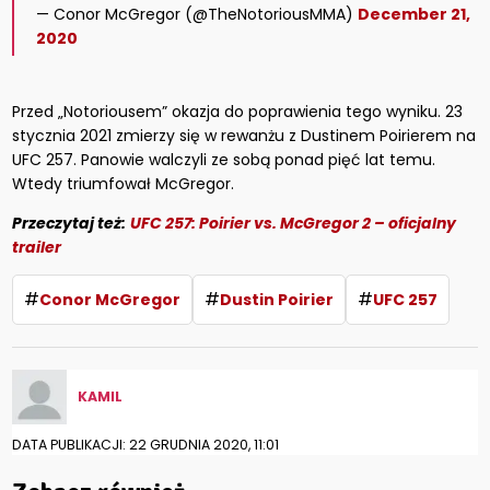
— Conor McGregor (@TheNotoriousMMA)
December 21,
2020
Przed „Notoriousem” okazja do poprawienia tego wyniku. 23
stycznia 2021 zmierzy się w rewanżu z Dustinem Poirierem na
UFC 257. Panowie walczyli ze sobą ponad pięć lat temu.
Wtedy triumfował McGregor.
Przeczytaj też:
UFC 257: Poirier vs. McGregor 2 – oficjalny
trailer
#
#
#
Conor McGregor
Dustin Poirier
UFC 257
KAMIL
DATA PUBLIKACJI: 22 GRUDNIA 2020, 11:01