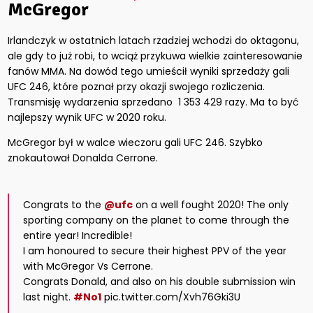
McGregor
Irlandczyk w ostatnich latach rzadziej wchodzi do oktagonu,
ale gdy to już robi, to wciąż przykuwa wielkie zainteresowanie
fanów MMA. Na dowód tego umieścił wyniki sprzedaży gali
UFC 246, które poznał przy okazji swojego rozliczenia.
Transmisję wydarzenia sprzedano 1 353 429 razy. Ma to być
najlepszy wynik UFC w 2020 roku.
McGregor był w walce wieczoru gali UFC 246. Szybko
znokautował Donalda Cerrone.
Congrats to the
@ufc
on a well fought 2020! The only
sporting company on the planet to come through the
entire year! Incredible!
I am honoured to secure their highest PPV of the year
with McGregor Vs Cerrone.
Congrats Donald, and also on his double submission win
last night.
#No1
pic.twitter.com/Xvh76Gki3U