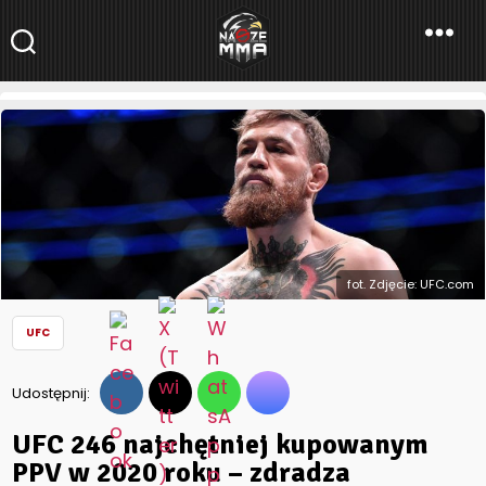
NaszeMMA
NaszeMMA.pl
»
Aktualności
»
Świat
»
UFC
»
UFC 246 najchętniej
kupowanym PPV w 2020 roku – zdradza McGregor
fot. Zdjęcie: UFC.com
UFC
Udostępnij:
UFC 246 najchętniej kupowanym
PPV w 2020 roku – zdradza