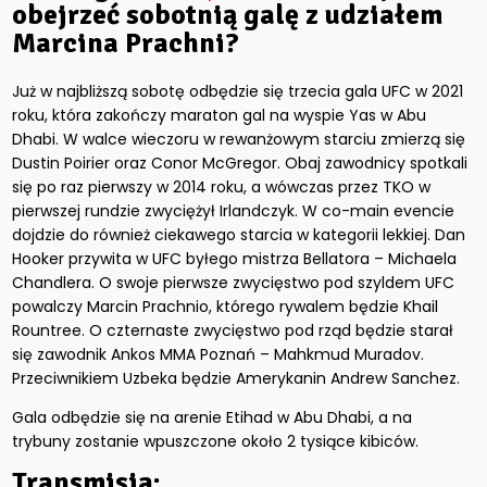
obejrzeć sobotnią galę z udziałem
Marcina Prachni?
Już w najbliższą sobotę odbędzie się trzecia gala UFC w 2021
roku, która zakończy maraton gal na wyspie Yas w Abu
Dhabi. W walce wieczoru w rewanżowym starciu zmierzą się
Dustin Poirier oraz Conor McGregor. Obaj zawodnicy spotkali
się po raz pierwszy w 2014 roku, a wówczas przez TKO w
pierwszej rundzie zwyciężył Irlandczyk. W co-main evencie
dojdzie do również ciekawego starcia w kategorii lekkiej. Dan
Hooker przywita w UFC byłego mistrza Bellatora – Michaela
Chandlera. O swoje pierwsze zwycięstwo pod szyldem UFC
powalczy Marcin Prachnio, którego rywalem będzie Khail
Rountree. O czternaste zwycięstwo pod rząd będzie starał
się zawodnik Ankos MMA Poznań – Mahkmud Muradov.
Przeciwnikiem Uzbeka będzie Amerykanin Andrew Sanchez.
Gala odbędzie się na arenie Etihad w Abu Dhabi, a na
trybuny zostanie wpuszczone około 2 tysiące kibiców.
Transmisja: