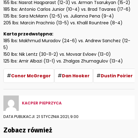
155 lbs: Nasrat Haqparast (12-3) vs. Arman Tsarukyan (15-2)
185 lbs: Antonio Carlos Junior (10-4) vs. Brad Tavares (17-6)
135 lbs: Sara McMann (12-5) vs. Julianna Pena (9-4)
205 lbs: Marcin Prachnio (13-5) vs. Khalil Rountree (8-4)
Karta przedwstępna:
185 lbs: Makhmud Muradov (24-6) vs. Andrew Sanchez (12-
5)
150 lbs: Nik Lentz (30-11-2) vs. Movsar Evloev (13-0)
125 lbs: Amir Albazi (13-1) vs. Zhalgas Zhumagulov (13-4)
#
#
#
Conor McGregor
Dan Hooker
Dustin Poirier
KACPER PIEPRZYCA
DATA PUBLIKACJI: 21 STYCZNIA 2021, 9:00
Zobacz również