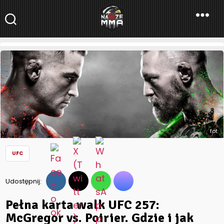
NaszeMMA
NaszeMMA.pl
»
Aktualności
»
Świat
»
UFC
»
Pełna karta walk UFC
257: McGregor vs. Poirier. Gdzie i jak obejrzeć sobotnią galę z
udziałem Marcina Prachni?
fot.
UFC
Udostępnij:
Pełna karta walk UFC 257:
McGregor vs. Poirier. Gdzie i jak