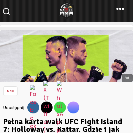
NaszeMMA
NaszeMMA.pl
»
Aktualności
»
Świat
»
UFC
»
Pełna karta walk UFC
Fight Island 7: Holloway vs. Kattar. Gdzie i jak obejrzeć
sobotnią galę z udziałem Davida Zawady?
fot.
UFC
Udostępnij:
Pełna karta walk UFC Fight Island
7: Holloway vs. Kattar. Gdzie i jak