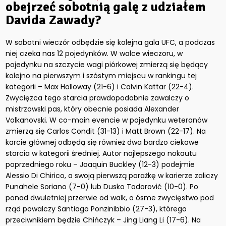
obejrzeć sobotnią galę z udziałem
Davida Zawady?
W sobotni wieczór odbędzie się kolejna gala UFC, a podczas
niej czeka nas 12 pojedynków. W walce wieczoru, w
pojedynku na szczycie wagi piórkowej zmierzą się będący
kolejno na pierwszym i szóstym miejscu w rankingu tej
kategorii – Max Holloway (21-6) i Calvin Kattar (22-4).
Zwycięzca tego starcia prawdopodobnie zawalczy o
mistrzowski pas, który obecnie posiada Alexander
Volkanovski. W co-main evencie w pojedynku weteranów
zmierzą się Carlos Condit (31-13) i Matt Brown (22-17). Na
karcie głównej odbędą się również dwa bardzo ciekawe
starcia w kategorii średniej. Autor najlepszego nokautu
poprzedniego roku – Joaquin Buckley (12-3) podejmie
Alessio Di Chirico, a swoją pierwszą porażkę w karierze zaliczy
Punahele Soriano (7-0) lub Dusko Todorović (10-0). Po
ponad dwuletniej przerwie od walk, o ósme zwycięstwo pod
rząd powalczy Santiago Ponzinibbio (27-3), którego
przeciwnikiem będzie Chińczyk – Jing Liang Li (17-6). Na