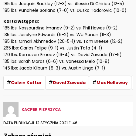
185 lbs: Joaquin Buckley (12-3) vs. Alessio Di Chirico (12-5)
185 lbs: Punahele Soriano (7-0) vs. Dusko Todorovic (10-0)
Karta wstępna:
185 lbs: Nassourdine Imanov (9-2) vs. Phil Hawes (9-2)
135 lbs: Joselyne Edwards (9-2) vs. Wu Yanan (11-3)
185 lbs: Omari Akhmedov (20-5-1) vs. Tom Breese (12-2)
265 lbs: Carlos Felipe (9-1) vs. Justin Tafa (4-1)
170 lbs: Ramazan Emeev (19-4) vs. David Zawada (17-5)
135 lbs: Sarah Moras (6-6) vs. Vanessa Melo (10-8)
145 lbs: Jacob Kilburn (8-3) vs. Austin Lingo (7-1)
#
#
#
Calvin Kattar
David Zawada
Max Holloway
KACPER PIEPRZYCA
DATA PUBLIKACJI: 12 STYCZNIA 2021, 11:46