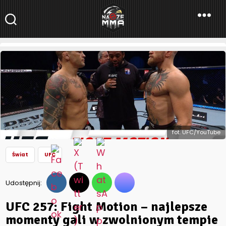
NaszeMMA
NaszeMMA.pl
»
Aktualności
»
Świat
»
UFC
»
UFC 257: Fight Motion –
najlepsze momenty gali w zwolnionym tempie (WIDEO)
fot. UFC/YouTube
Świat
UFC
Udostępnij:
UFC 257: Fight Motion – najlepsze
momenty gali w zwolnionym tempie