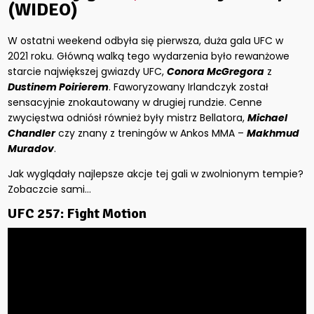
(WIDEO)
W ostatni weekend odbyła się pierwsza, duża gala UFC w
2021 roku. Główną walką tego wydarzenia było rewanżowe
starcie największej gwiazdy UFC,
Conora McGregora
z
Dustinem Poirierem
. Faworyzowany Irlandczyk został
sensacyjnie znokautowany w drugiej rundzie. Cenne
zwycięstwa odniósł również były mistrz Bellatora,
Michael
Chandler
czy znany z treningów w Ankos MMA –
Makhmud
Muradov
.
Jak wyglądały najlepsze akcje tej gali w zwolnionym tempie?
Zobaczcie sami…
UFC 257: Fight Motion