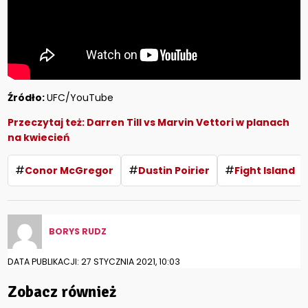
Źródło:
UFC/YouTube
Przeczytaj też:
Darren Till vs Marvin Vettori w planach
na kwiecień
#
#
#
Conor McGregor
Dustin Poirier
Fight Island
BORYS RUDZ
DATA PUBLIKACJI: 27 STYCZNIA 2021, 10:03
Zobacz również