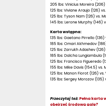
205 lbs: Vinicius Moreira (206)
125 lbs: Viviane Araujo (126) v
125 lbs: Tyson Nam (126) vs. M
145 lbs: Lerone Murphy (146) v
Karta wstępna:
135 lbs: Gaetano Pirrello (136)
185 lbs: Omari Akhmedov (186
125 lbs: Zarrukh Adashev (126) 
185 lbs: Dalcha Lungiambula (1
125 lbs: Francisco Figueredo (
155 lbs: Mike Davis (154.5) vs
125 lbs: Manon Fiorot (126) vs.
135 lbs: Sergey Morozov (135
Przeczytaj też:
Pełna karta w
obejrzeć środową galę?