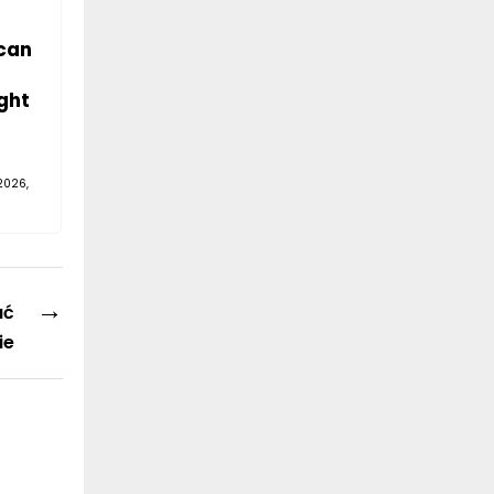
can
ght
2026,
→
ać
ie