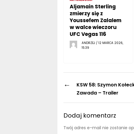
Aljamain Sterling
zmierzy się z
Youssefem Zalalem
w walce wieczoru
UFC Vegas 116
ANDRZEJ / 12 MARCA 2026,
15:39
←
KSW 58: Szymon Kołecki
Zawada – Trailer
Dodaj komentarz
Twój adres e-mail nie zostanie o