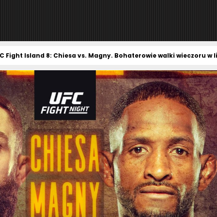
 Fight Island 8: Chiesa vs. Magny. Bohaterowie walki wieczoru w l