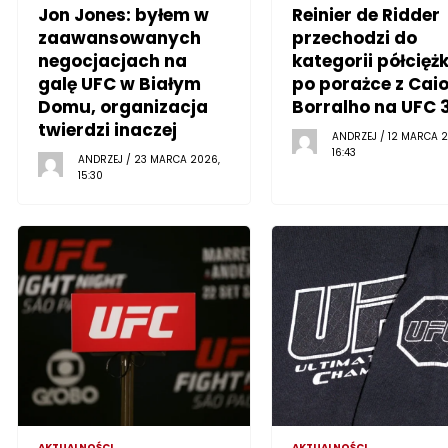
Jon Jones: byłem w
Reinier de Ridder
zaawansowanych
przechodzi do
negocjacjach na
kategorii półciężk
galę UFC w Białym
po porażce z Cai
Domu, organizacja
Borralho na UFC 
twierdzi inaczej
ANDRZEJ / 12 MARCA 2
16:43
ANDRZEJ / 23 MARCA 2026,
15:30
AKTUALNOŚCI
AKTUALNOŚCI