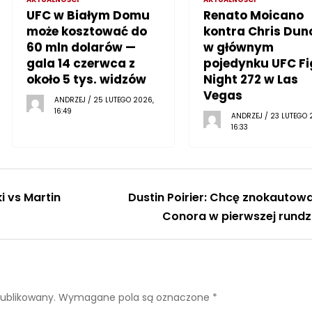
UFC w Białym Domu
Renato Moicano
może kosztować do
kontra Chris Dun
60 mln dolarów —
w głównym
gala 14 czerwca z
pojedynku UFC Fi
około 5 tys. widzów
Night 272 w Las
Vegas
ANDRZEJ / 25 LUTEGO 2026,
16:49
ANDRZEJ / 23 LUTEGO 
16:33
 vs Martin
Dustin Poirier: Chcę znokautow
Conora w pierwszej rundz
publikowany.
Wymagane pola są oznaczone
*