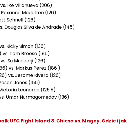
 vs. Ike Villanueva (206)
s. Roxanne Modafferi (126)
att Schnell (126)
s. Douglas Silva de Andrade (145)
 vs. Ricky Simon (136)
) vs. Tom Breese (186)
vs. Su Mudaerji (126)
86) vs. Markus Perez (186 )
126) vs. Jerome Rivera (126)
. Mason Jones (156)
 Victoria Leonardo (125.5)
) vs. Umar Nurmagomedov (136)
alk UFC Fight Island 8: Chiesa vs. Magny. Gdzie i jak