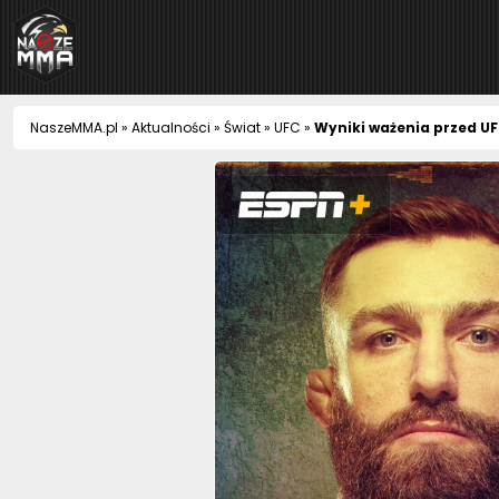
NaszeMMA
NaszeMMA.pl
»
Aktualności
»
Świat
»
UFC
»
Wyniki ważenia przed UFC