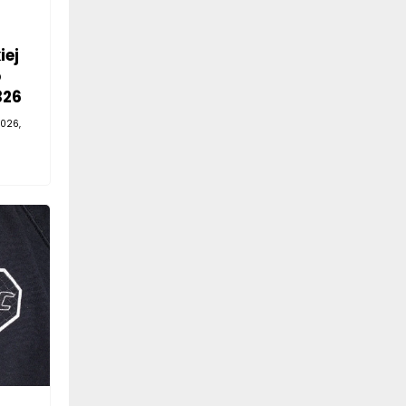
iej
o
326
026,