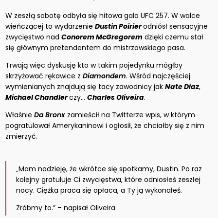
W zeszłą sobotę odbyła się hitowa gala UFC 257. W walce
wieńczącej to wydarzenie
Dustin Poirier
odniósł sensacyjne
zwycięstwo nad
Conorem McGregorem
dzięki czemu stał
się głównym pretendentem do mistrzowskiego pasa.
Trwają więc dyskusję kto w takim pojedynku mógłby
skrzyżować rękawice z
Diamondem
. Wśród najczęściej
wymienianych znajdują się tacy zawodnicy jak
Nate Diaz
,
Michael Chandler
czy…
Charles Oliveira
.
Właśnie
Da Bronx
zamieścił na Twitterze wpis, w którym
pogratulował Amerykaninowi i ogłosił, że chciałby się z nim
zmierzyć.
„Mam nadzieję, że wkrótce się spotkamy, Dustin. Po raz
kolejny gratuluje Ci zwycięstwa, które odniosłeś zeszłej
nocy. Ciężka praca się opłaca, a Ty ją wykonałeś.
Zróbmy to.” – napisał Oliveira