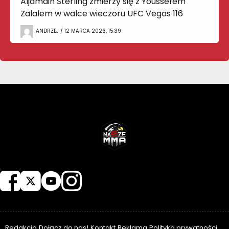
Aljamain Sterling zmierzy się z Youssefem
Zalalem w walce wieczoru UFC Vegas 116
ANDRZEJ / 12 MARCA 2026, 15:39
NASZEMMA
Redakcja
Dołącz do nas!
Kontakt
Reklama
Polityka prywatności