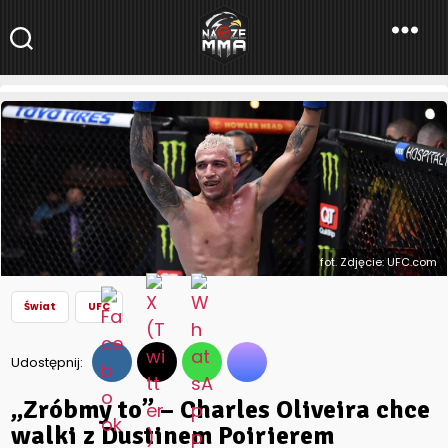
NaszeMMA
NaszeMMA.pl
»
Aktualności
»
Świat
»
UFC
»
„Zróbmy to” – Charles
Oliveira chce walki z Dustinem Poirierem
fot. Zdjęcie: UFC.com
Świat
UFC
Udostępnij:
„Zróbmy to” – Charles Oliveira chce
walki z Dustinem Poirierem