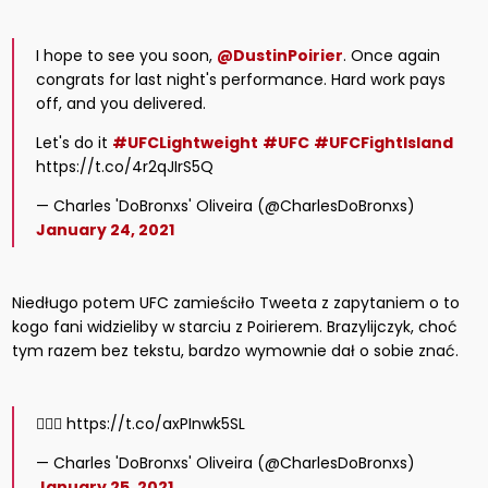
I hope to see you soon,
@DustinPoirier
. Once again
congrats for last night's performance. Hard work pays
off, and you delivered.
Let's do it
#UFCLightweight
#UFC
#UFCFightIsland
https://t.co/4r2qJIrS5Q
— Charles 'DoBronxs' Oliveira (@CharlesDoBronxs)
January 24, 2021
Niedługo potem UFC zamieściło Tweeta z zapytaniem o to
kogo fani widzieliby w starciu z Poirierem. Brazylijczyk, choć
tym razem bez tekstu, bardzo wymownie dał o sobie znać.
🙋🏽‍♂️ https://t.co/axPInwk5SL
— Charles 'DoBronxs' Oliveira (@CharlesDoBronxs)
January 25, 2021