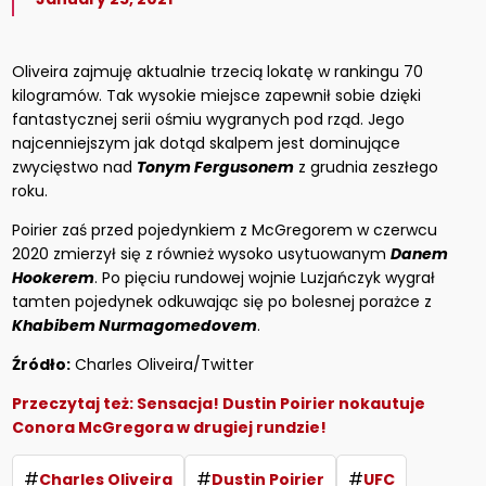
Oliveira zajmuję aktualnie trzecią lokatę w rankingu 70
kilogramów. Tak wysokie miejsce zapewnił sobie dzięki
fantastycznej serii ośmiu wygranych pod rząd. Jego
najcenniejszym jak dotąd skalpem jest dominujące
zwycięstwo nad
Tonym Fergusonem
z grudnia zeszłego
roku.
Poirier zaś przed pojedynkiem z McGregorem w czerwcu
2020 zmierzył się z również wysoko usytuowanym
Danem
Hookerem
. Po pięciu rundowej wojnie Luzjańczyk wygrał
tamten pojedynek odkuwając się po bolesnej porażce z
Khabibem Nurmagomedovem
.
Źródło:
Charles Oliveira/Twitter
Przeczytaj też:
Sensacja! Dustin Poirier nokautuje
Conora McGregora w drugiej rundzie!
#
#
#
Charles Oliveira
Dustin Poirier
UFC