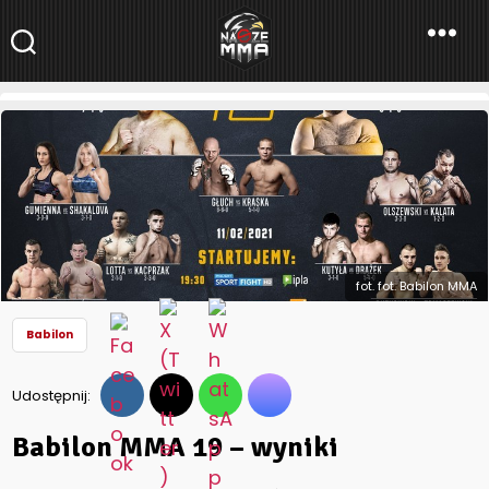
NaszeMMA
NaszeMMA.pl
»
Aktualności
»
Polskie MMA
»
Babilon
»
Babilon MMA
19 – wyniki
fot. fot. Babilon MMA
Babilon
Udostępnij:
Babilon MMA 19 – wyniki