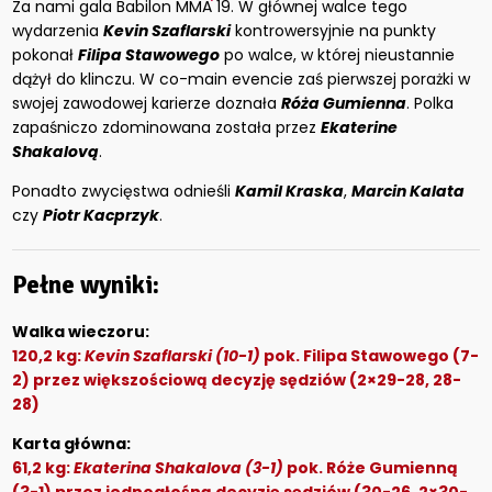
Za nami gala Babilon MMA 19. W głównej walce tego
wydarzenia
Kevin Szaflarski
kontrowersyjnie na punkty
pokonał
Filipa Stawowego
po walce, w której nieustannie
dążył do klinczu. W co-main evencie zaś pierwszej porażki w
swojej zawodowej karierze doznała
Róża Gumienna
. Polka
zapaśniczo zdominowana została przez
Ekaterine
Shakalovą
.
Ponadto zwycięstwa odnieśli
Kamil Kraska
,
Marcin Kalata
czy
Piotr Kacprzyk
.
Pełne wyniki:
Walka wieczoru:
120,2 kg:
Kevin Szaflarski (10-1)
pok. Filipa Stawowego (7-
2) przez większościową decyzję sędziów (2×29-28, 28-
28)
Karta główna:
61,2 kg:
Ekaterina Shakalova (3-1)
pok. Róże Gumienną