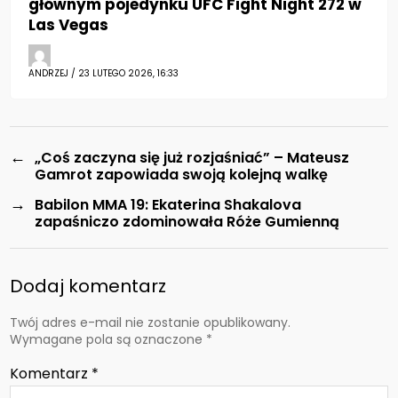
głównym pojedynku UFC Fight Night 272 w
Las Vegas
ANDRZEJ / 23 LUTEGO 2026, 16:33
←
„Coś zaczyna się już rozjaśniać” – Mateusz
Gamrot zapowiada swoją kolejną walkę
→
Babilon MMA 19: Ekaterina Shakalova
zapaśniczo zdominowała Róże Gumienną
Dodaj komentarz
Twój adres e-mail nie zostanie opublikowany.
Wymagane pola są oznaczone
*
Komentarz
*