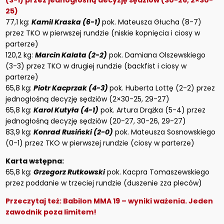
(3-1) przez jednogłośną decyzję sędziów (30-26, 2×30-
25)
77,1 kg:
Kamil Kraska (6-1)
pok. Mateusza Głucha (8-7)
przez TKO w pierwszej rundzie (niskie kopnięcia i ciosy w
parterze)
120,2 kg:
Marcin Kalata (2-2)
pok. Damiana Olszewskiego
(3-3) przez TKO w drugiej rundzie (backfist i ciosy w
parterze)
65,8 kg:
Piotr Kacprzak (4-3)
pok. Huberta Lottę (2-2) przez
jednogłośną decyzję sędziów (2×30-25, 29-27)
65,8 kg:
Karol Kutyła (4-1)
pok. Artura Drążka (5-4) przez
jednogłośną decyzję sędziów (20-27, 30-26, 29-27)
83,9 kg:
Konrad Rusiński (2-0)
pok. Mateusza Sosnowskiego
(0-1) przez TKO w pierwszej rundzie (ciosy w parterze)
Karta wstępna:
65,8 kg:
Grzegorz Rutkowski
pok. Kacpra Tomaszewskiego
przez poddanie w trzeciej rundzie (duszenie zza pleców)
Przeczytaj też:
Babilon MMA 19 – wyniki ważenia. Jeden
zawodnik poza limitem!