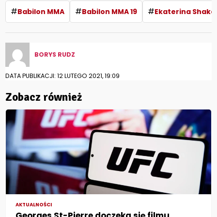
#
#
#
Babilon MMA
Babilon MMA 19
Ekaterina Shaka
BORYS RUDZ
DATA PUBLIKACJI: 12 LUTEGO 2021, 19:09
Zobacz również
AKTUALNOŚCI
Georges St-Pierre doczeka się filmu