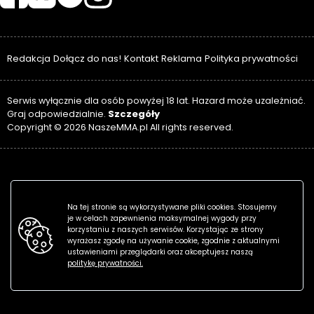
Redakcja
Dołącz do nas!
Kontakt
Reklama
Polityka prywatności
Serwis wyłącznie dla osób powyżej 18 lat. Hazard może uzależniać.
Szczegóły
Graj odpowiedzialnie.
Copyright © 2026 NaszeMMA.pl All rights reserved.
Na tej stronie są wykorzystywane pliki cookies. Stosujemy
je w celach zapewnienia maksymalnej wygody przy
korzystaniu z naszych serwisów. Korzystając ze strony
wyrażasz zgodę na używanie cookie, zgodnie z aktualnymi
ustawieniami przeglądarki oraz akceptujesz naszą
politykę prywatności.