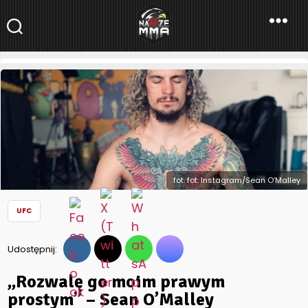
NaszeMMA
NaszeMMA.pl
»
Aktualności
»
Świat
»
UFC
»
„Rozwalę go moim
prawym prostym” – Sean O’Malley przewiduje nokaut na
Thomasie Almeidzie
fot. fot: Instagram/Sean O’Malley
UFC
Udostępnij:
„Rozwalę go moim prawym
prostym” – Sean O’Malley