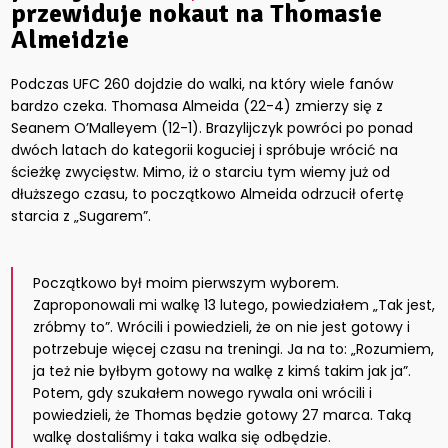
przewiduje nokaut na Thomasie
Almeidzie
Podczas UFC 260 dojdzie do walki, na który wiele fanów
bardzo czeka. Thomasa Almeida (22-4) zmierzy się z
Seanem O’Malleyem (12-1). Brazylijczyk powróci po ponad
dwóch latach do kategorii koguciej i spróbuje wrócić na
ścieżkę zwycięstw. Mimo, iż o starciu tym wiemy już od
dłuższego czasu, to początkowo Almeida odrzucił ofertę
starcia z „Sugarem”.
Początkowo był moim pierwszym wyborem.
Zaproponowali mi walkę 13 lutego, powiedziałem „Tak jest,
zróbmy to”. Wrócili i powiedzieli, że on nie jest gotowy i
potrzebuje więcej czasu na treningi. Ja na to: „Rozumiem,
ja też nie byłbym gotowy na walkę z kimś takim jak ja”.
Potem, gdy szukałem nowego rywala oni wrócili i
powiedzieli, że Thomas będzie gotowy 27 marca. Taką
walkę dostaliśmy i taka walka się odbędzie.