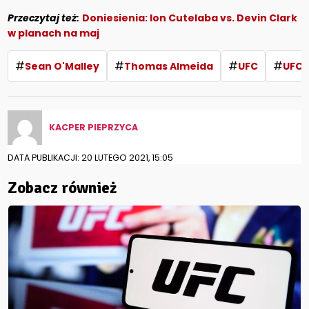
Przeczytaj też:
Doniesienia: Ion Cutelaba vs. Devin Clark
w planach na maj
#
#
#
#
Sean O'Malley
Thomas Almeida
UFC
UFC 
KACPER PIEPRZYCA
DATA PUBLIKACJI: 20 LUTEGO 2021, 15:05
Zobacz również