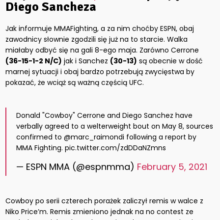
Diego Sancheza
Jak informuje MMAFighting, a za nim choćby ESPN, obaj
zawodnicy słownie zgodzili się już na to starcie. Walka
miałaby odbyć się na gali 8-ego maja. Zarówno Cerrone
(36-15-1-2 N/C)
jak i Sanchez
(30-13)
są obecnie w dość
marnej sytuacji i obaj bardzo potrzebują zwycięstwa by
pokazać, że wciąż są ważną częścią UFC.
Donald "Cowboy" Cerrone and Diego Sanchez have
verbally agreed to a welterweight bout on May 8, sources
confirmed to @marc_raimondi following a report by
MMA Fighting. pic.twitter.com/zdDDaNZmns
— ESPN MMA (@espnmma)
February 5, 2021
Cowboy po serii czterech porażek zaliczył remis w walce z
Niko Price’m. Remis zmieniono jednak na no contest ze