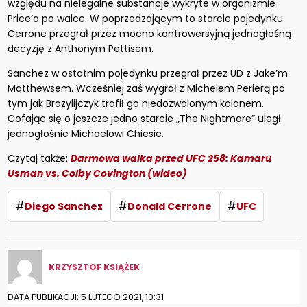
względu na nielegalne substancje wykryte w organizmie
Price’a po walce. W poprzedzającym to starcie pojedynku
Cerrone przegrał przez mocno kontrowersyjną jednogłośną
decyzję z Anthonym Pettisem.
Sanchez w ostatnim pojedynku przegrał przez UD z Jake’m
Matthewsem. Wcześniej zaś wygrał z Michelem Perierą po
tym jak Brazylijczyk trafił go niedozwolonym kolanem.
Cofając się o jeszcze jedno starcie „The Nightmare” uległ
jednogłośnie Michaelowi Chiesie.
Czytaj także:
Darmowa walka przed UFC 258: Kamaru
Usman vs. Colby Covington (wideo)
#
#
#
Diego Sanchez
Donald Cerrone
UFC
KRZYSZTOF KSIĄŻEK
DATA PUBLIKACJI: 5 LUTEGO 2021, 10:31