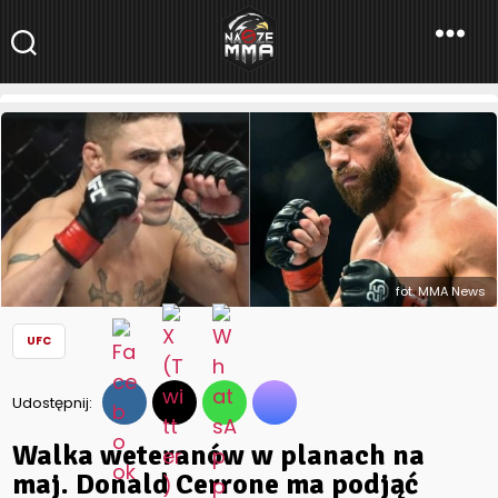
NaszeMMA
NaszeMMA.pl
»
Aktualności
»
Świat
»
UFC
»
Walka weteranów w
planach na maj. Donald Cerrone ma podjąć Diego Sancheza
fot. MMA News
UFC
Udostępnij:
Walka weteranów w planach na
maj. Donald Cerrone ma podjąć