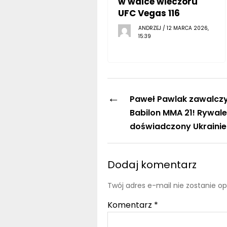
w walce wieczoru
UFC Vegas 116
ANDRZEJ / 12 MARCA 2026,
15:39
←
Paweł Pawlak zawalcz
Babilon MMA 21! Rywal
doświadczony Ukrainie
Dodaj komentarz
Twój adres e-mail nie zostanie o
Komentarz
*