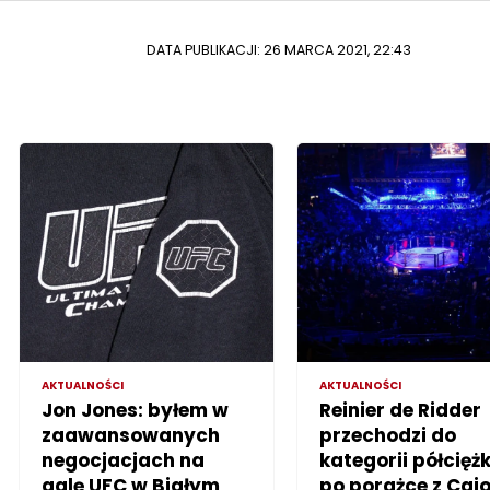
DATA PUBLIKACJI: 26 MARCA 2021, 22:43
AKTUALNOŚCI
AKTUALNOŚCI
Jon Jones: byłem w
Reinier de Ridder
zaawansowanych
przechodzi do
negocjacjach na
kategorii półciężk
galę UFC w Białym
po porażce z Cai