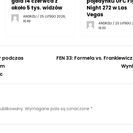
gala 14 czerwca z
pojedynku UFC Fi
około 5 tys. widzów
Night 272 w Las
Vegas
ANDRZEJ / 25 LUTEGO 2026,
16:49
ANDRZEJ / 23 LUTEGO 
16:33
y podczas
FEN 33: Formela vs. Frankiewicz
em
Wyni
c
publikowany.
Wymagane pola są oznaczone
*