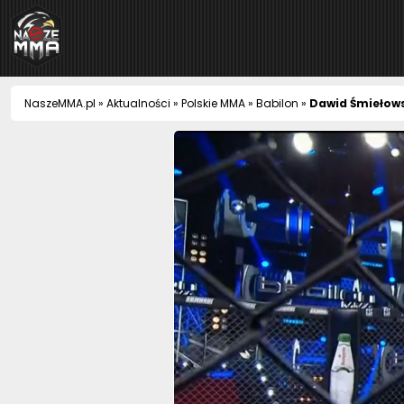
NaszeMMA
NaszeMMA.pl
»
Aktualności
»
Polskie MMA
»
Babilon
»
Dawid Śmiełows