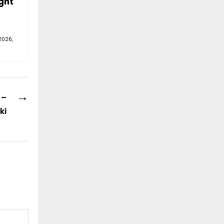
ght
2026,
→
 –
ki