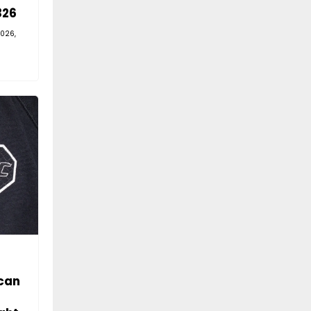
326
026,
can