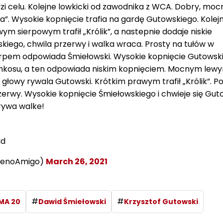
zi celu. Kolejne lowkicki od zawodnika z WCA. Dobry, moc
”. Wysokie kopnięcie trafia na gardę Gutowskiego. Kolej
m sierpowym trafił „Królik”, a nastepnie dodaje niskie
kiego, chwila przerwy i walka wraca. Prosty na tułów w
erpem odpowiada Śmiełowski. Wysokie kopnięcie Gutowsk
Ankosu, a ten odpowiada niskim kopnięciem. Mocnym lew
 głowy rywala Gutowski. Krótkim prawym trafił „Królik”. 
zerwy. Wysokie kopnięcie Śmiełowskiego i chwieje się Guto
erywa walke!
Md
AjenoAmigo)
March 26, 2021
#
#
MA 20
Dawid Śmiełowski
Krzysztof Gutowski