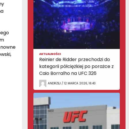
ny
na
iego
ym
Ponowne
wski,
AKTUALNOŚCI
Reinier de Ridder przechodzi do
kategorii półciężkiej po porażce z
Caio Borralho na UFC 326
ANDRZEJ / 12 MARCA 2026, 16:43