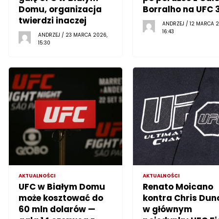
Domu, organizacja
Borralho na UFC 
twierdzi inaczej
ANDRZEJ / 12 MARCA 2
16:43
ANDRZEJ / 23 MARCA 2026,
15:30
AKTUALNOŚCI
AKTUALNOŚCI
UFC w Białym Domu
Renato Moicano
może kosztować do
kontra Chris Dun
60 mln dolarów —
w głównym