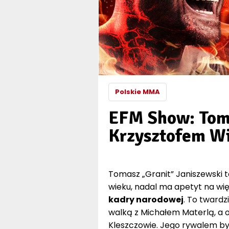
Polskie MMA
EFM Show: Toma
Krzysztofem W
Tomasz „Granit” Janiszewski t
wieku, nadal ma apetyt na więc
kadry narodowej
. To twardz
walką z Michałem Materlą, a o
Kleszczowie. Jego rywalem by