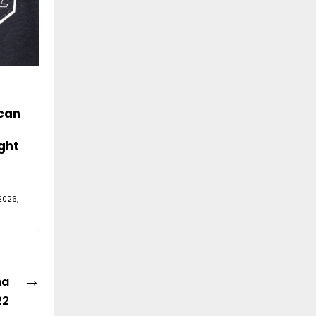
can
ght
2026,
→
na
22