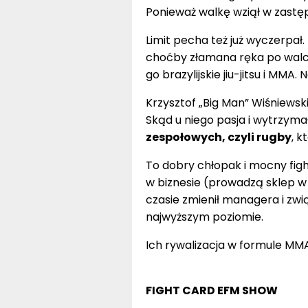
Ponieważ walkę wziął w zastęp
Limit pecha też już wyczerpał.
choćby złamana ręka po walc
go brazylijskie jiu-jitsu i MMA.
Krzysztof „Big Man” Wiśniewski 
Skąd u niego pasja i wytrzyma
zespołowych, czyli rugby
, k
To dobry chłopak i mocny figh
w biznesie (prowadzą sklep w
czasie zmienił managera i zwią
najwyższym poziomie.
Ich rywalizacja w formule MMA 
FIGHT CARD EFM SHOW