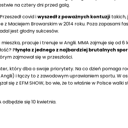
stwie na cztery dni przed galą.
 Przeszedł covid i
wyszedł z poważnych kontuzji
takich, 
e z Maciejem Browarskim w 2014 roku. Poza zapasami fa
 Nadal jest głodny sukcesów.
mieszka, pracuje i trenuje w Anglii. MMA zajmuje się od 6 l
łość? P
łynęła z jednego z najbardziej brutalnych spo
tórym zajmował się w przeszłości.
ter, który dba o swoje priorytety. Na co dzień pomaga r
 Anglii) i łączy to z zawodowym uprawianiem sportu. W o
zał się z EFM SHOW, bo wie, że to właśnie w Polsce walki s
odbędzie się 10 kwietnia.