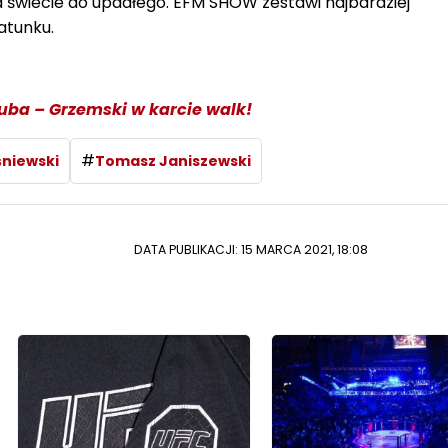
a świecie do upadłego. EFM SHOW zestawi najbardziej
atunku.
ba – Grzemski w karcie walk!
#
śniewski
Tomasz Janiszewski
DATA PUBLIKACJI: 15 MARCA 2021, 18:08