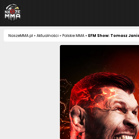
NaszeMMA
NaszeMMA.pl
»
Aktualności
»
Polskie MMA
»
EFM Show: Tomasz Janis