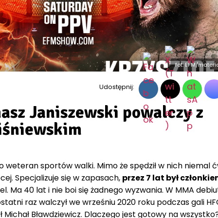
fot. EFM/mater
Udostępnij:
sz Janiszewski powalczy z
iśniewskim
o weteran sportów walki. Mimo że spędził w nich niemal 
ej. Specjalizuje się w zapasach,
przez 7 lat był członki
iel. Ma 40 lat i nie boi się żadnego wyzwania. W MMA debi
statni raz walczył we wrześniu 2020 roku podczas gali H
ł Michał Bławdziewicz. Dlaczego jest gotowy na wszystko