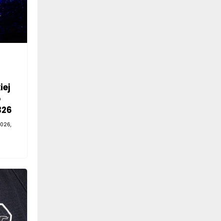
iej
o
326
026,