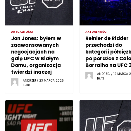
AKTUALNOŚCI
AKTUALNOŚCI
Jon Jones: byłem w
Reinier de Ridder
zaawansowanych
przechodzi do
negocjacjach na
kategorii półciężk
galę UFC w Białym
po porażce z Cai
Domu, organizacja
Borralho na UFC 
twierdzi inaczej
ANDRZEJ / 12 MARCA 2
16:43
ANDRZEJ / 23 MARCA 2026,
15:30