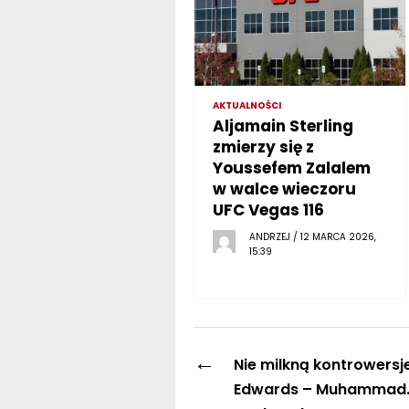
AKTUALNOŚCI
Aljamain Sterling
zmierzy się z
Youssefem Zalalem
w walce wieczoru
UFC Vegas 116
ANDRZEJ / 12 MARCA 2026,
15:39
←
Nie milkną kontrowersj
Edwards – Muhammad.