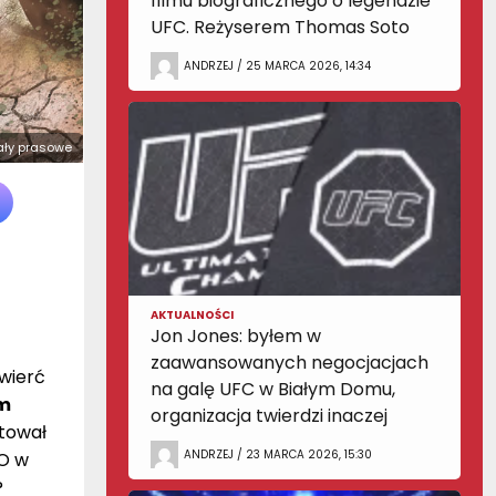
filmu biograficznego o legendzie
UFC. Reżyserem Thomas Soto
ANDRZEJ / 25 MARCA 2026, 14:34
iały prasowe
AKTUALNOŚCI
Jon Jones: byłem w
zaawansowanych negocjacjach
ćwierć
na galę UFC w Białym Domu,
em
organizacja twierdzi inaczej
utował
ANDRZEJ / 23 MARCA 2026, 15:30
FO w
?