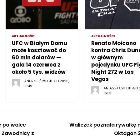
AKTUALNOŚCI
AKTUALNOŚCI
UFC w Białym Domu
Renato Moicano
może kosztować do
kontra Chris Dun
60 mln dolarów —
w głównym
gala 14 czerwca z
pojedynku UFC Fi
około 5 tys. widzów
Night 272 w Las
Vegas
ANDRZEJ / 25 LUTEGO 2026,
16:49
ANDRZEJ / 23 LUTEGO 
16:33
e po walce
Waliczek poznała rywalkę 
 Zawodnicy z
Oktagon 