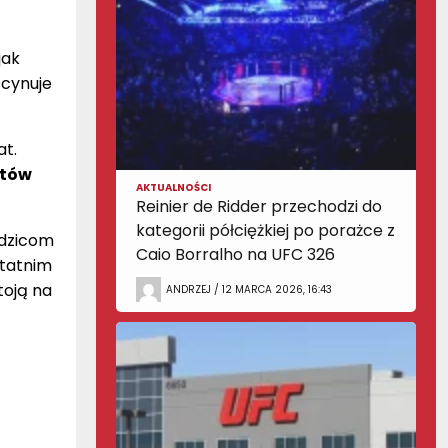
jak
scynuje
at.
rtów
AKTUALNOŚCI
Reinier de Ridder przechodzi do
kategorii półciężkiej po porażce z
odzicom
Caio Borralho na UFC 326
statnim
toją na
ANDRZEJ / 12 MARCA 2026, 16:43